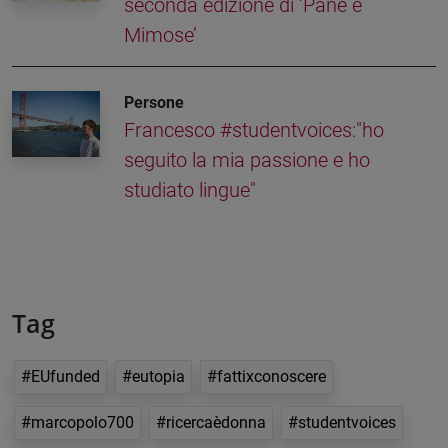
seconda edizione di ‘Pane e
Mimose’
Persone
Francesco #studentvoices:"ho
seguito la mia passione e ho
studiato lingue"
Tag
#EUfunded
#eutopia
#fattixconoscere
#marcopolo700
#ricercaèdonna
#studentvoices