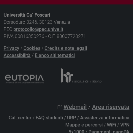
Università Ca’ Foscari
Dorsoduro 3246, 30123 Venezia
PEC
protocollo@pec.unive.it
P.IVA 00816350276 - C.F. 80007720271
Privacy
/
Cookies
/
Credits e note legali
Accessibilità
/
Elenco siti tematici
Webmail
/
Area riservata
Call center
/
FAQ studenti
/
URP
/
Assistenza informatica
Mappe e percorsi
/
WiFi
/
VPN
5x1000
/
Pagamenti pagoPA