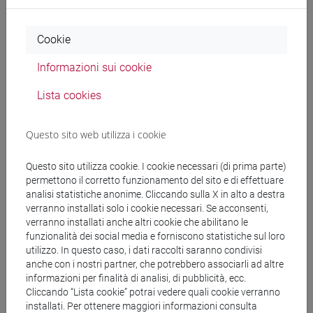
‘biblioteca dei ghiacci’ che il programma internazionale Ice
Memory creerà in Antartide.
Cookie
Ice Memory
è una corsa contro il tempo per portare al
Informazioni sui cookie
sicuro questi archivi, mettendoli a disposizione delle future
Lista cookies
generazioni di scienziati. Comprendere il clima e l’ambiente
del passato permette di anticipare i cambiamenti futuri. I
ghiacciai montani conservano la
memoria del clima e
Questo sito web utilizza i cookie
dell’ambiente
dell’area in cui si trovano, ma si stanno
ritirando inesorabilmente a causa del riscaldamento
Questo sito utilizza cookie. I cookie necessari (di prima parte)
globale, ponendo questo inestimabile patrimonio scientifico
permettono il corretto funzionamento del sito e di effettuare
analisi statistiche anonime. Cliccando sulla X in alto a destra
in pericolo.
verranno installati solo i cookie necessari. Se acconsenti,
verranno installati anche altri cookie che abilitano le
Quella sul Grand Combin è stata la prima di una serie di
funzionalità dei social media e forniscono statistiche sul loro
spedizioni finanziate dal Ministero dell’Istruzione,
utilizzo. In questo caso, i dati raccolti saranno condivisi
anche con i nostri partner, che potrebbero associarli ad altre
dell’Università e della Ricerca (con il Fondo Integrativo
informazioni per finalità di analisi, di pubblicità, ecc.
Speciale per la Ricerca, Fisr) che proseguirà con i ghiacciai
Cliccando “Lista cookie” potrai vedere quali cookie verranno
italiani del
Monte Rosa
,
Marmolada
,
Montasio
e
Calderone
.
installati. Per ottenere maggiori informazioni consulta