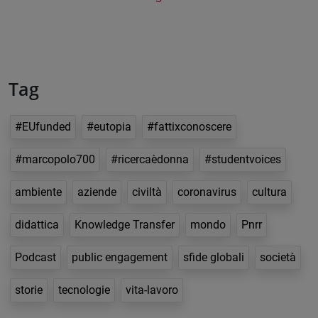
Tag
#EUfunded
#eutopia
#fattixconoscere
#marcopolo700
#ricercaèdonna
#studentvoices
ambiente
aziende
civiltà
coronavirus
cultura
didattica
Knowledge Transfer
mondo
Pnrr
Podcast
public engagement
sfide globali
società
storie
tecnologie
vita-lavoro