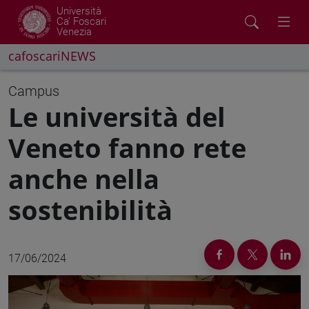
Università
Ca' Foscari
Venezia
cafoscariNEWS
Campus
Le università del
Veneto fanno rete
anche nella
sostenibilità
17/06/2024