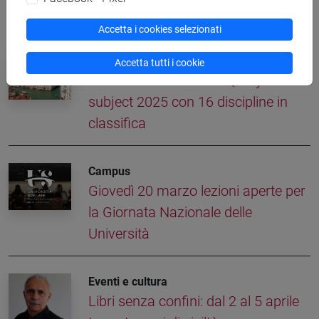
Altre notizie
Accetta i cookies selezionati
Campus
Accetta tutti i cookie
Ca' Foscari eccelle nel QS by
subject 2025 con 16 discipline in
classifica
Campus
Giovedì 20 marzo lezioni aperte per
la Giornata Nazionale delle
Università
Eventi e cultura
Libri senza confini: dal 2 al 5 aprile