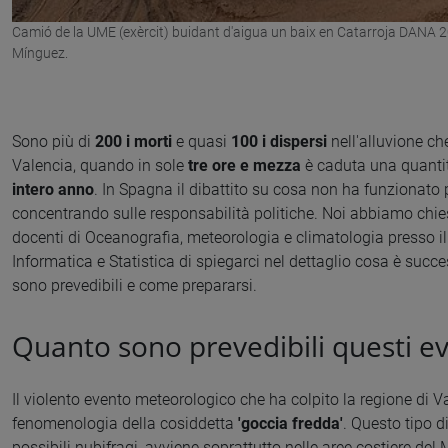
Camió de la UME (exèrcit) buidant d'aigua un baix en Catarroja DANA 
Mínguez.
Sono più di
200 i morti
e quasi
100 i dispersi
nell'alluvione che
Valencia, quando in sole
tre ore e mezza
è caduta una quantità
intero anno
. In Spagna il dibattito su cosa non ha funzionato p
concentrando sulle responsabilità politiche. Noi abbiamo chi
docenti di Oceanografia, meteorologia e climatologia presso il
Informatica e Statistica di spiegarci nel dettaglio cosa è succe
sono prevedibili e come prepararsi.
Quanto sono prevedibili questi ev
Il violento evento meteorologico che ha colpito la regione di V
fenomenologia della cosiddetta
'goccia fredda'
. Questo tipo d
possibili nubifragi, avviene soprattutto nelle aree costiere del