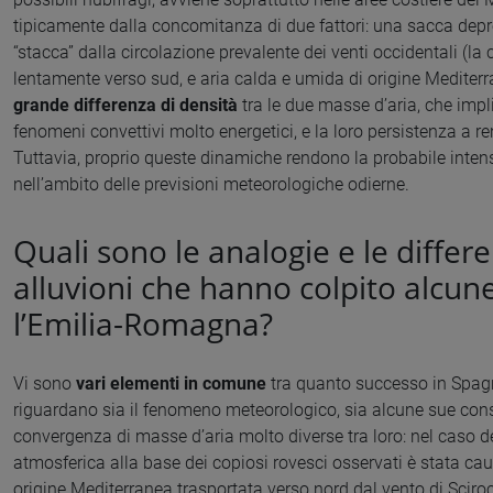
tipicamente dalla concomitanza di due fattori: una sacca depre
“stacca” dalla circolazione prevalente dei venti occidentali (la 
lentamente verso sud, e aria calda e umida di origine Mediterra
grande differenza di densità
tra le due masse d’aria, che impli
fenomeni convettivi molto energetici, e la loro persistenza a 
Tuttavia, proprio queste dinamiche rendono la probabile intens
nell’ambito delle previsioni meteorologiche odierne.
Quali sono le analogie e le differe
alluvioni che hanno colpito alcune
l’Emilia-Romagna?
Vi sono
vari elementi in comune
tra quanto successo in Spagn
riguardano sia il fenomeno meteorologico, sia alcune sue conse
convergenza di masse d’aria molto diverse tra loro: nel caso d
atmosferica alla base dei copiosi rovesci osservati è stata c
origine Mediterranea trasportata verso nord dal vento di Scir