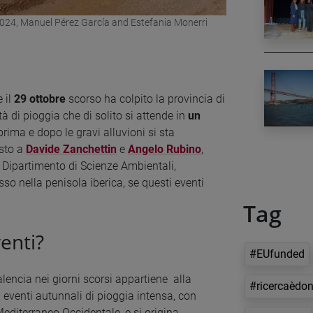
2024, Manuel Pérez García and Estefania Monerri
 il
29 ottobre
scorso ha colpito la provincia di
 di pioggia che di solito si attende in
un
rima e dopo le gravi alluvioni si sta
esto a
Davide Zanchettin
e
Angelo Rubino
,
 Dipartimento di Scienze Ambientali,
sso nella penisola iberica, se questi eventi
Tag
enti?
#EUfunded
alencia nei giorni scorsi appartiene alla
#ricercaèdo
i eventi autunnali di pioggia intensa, con
 Mediterraneo Occidentale, e si origina