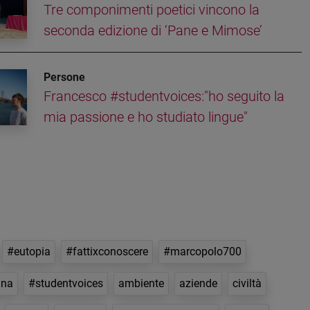
Tre componimenti poetici vincono la
seconda edizione di ‘Pane e Mimose’
Persone
Francesco #studentvoices:"ho seguito la
mia passione e ho studiato lingue"
#eutopia
#fattixconoscere
#marcopolo700
nna
#studentvoices
ambiente
aziende
civiltà