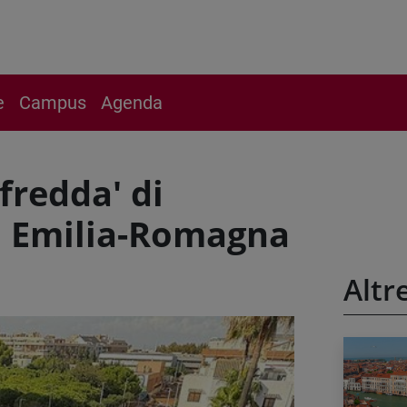
e
Campus
Agenda
 fredda' di
in Emilia-Romagna
Altr