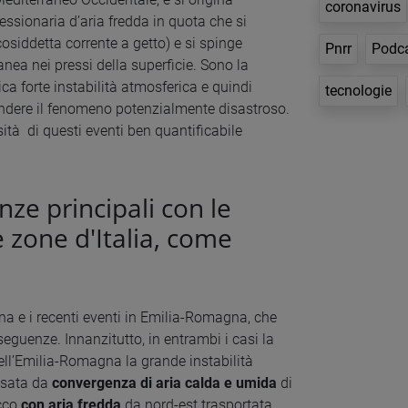
coronavirus
ssionaria d’aria fredda in quota che si
cosiddetta corrente a getto) e si spinge
Pnrr
Podc
nea nei pressi della superficie. Sono la
ca forte instabilità atmosferica e quindi
tecnologie
rendere il fenomeno potenzialmente disastroso.
ità di questi eventi ben quantificabile
nze principali con le
 zone d'Italia, come
a e i recenti eventi in Emilia-Romagna, che
guenze. Innanzitutto, in entrambi i casi la
ell’Emilia-Romagna la grande instabilità
ausata da
convergenza di aria calda e umida
di
occo
con aria fredda
da nord-est trasportata