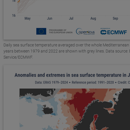
Daily sea surface temperature averaged over the whole Mediterranean S
years between 1979 and 2022 are shown with grey lines. Data source:
Service/ECMWF.