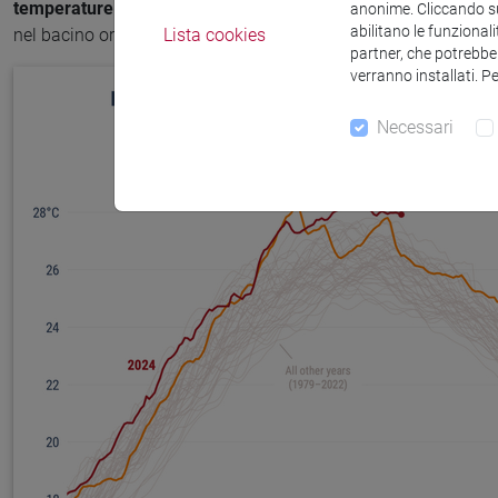
temperature superficiali del Mar Mediterraneo
, con caratteri
anonime. Cliccando sul
abilitano le funzionali
Lista cookies
nel bacino orientale, che si inseriscono in un contesto di
inequ
partner, che potrebber
verranno installati. P
Necessari