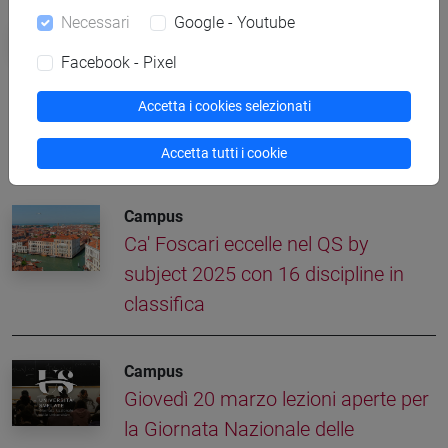
Necessari
Google - Youtube
#marcopolo700
cultura
Facebook - Pixel
Federica Ferrarin
Accetta i cookies selezionati
Altre notizie
Accetta tutti i cookie
Campus
Ca' Foscari eccelle nel QS by
subject 2025 con 16 discipline in
classifica
Campus
Giovedì 20 marzo lezioni aperte per
la Giornata Nazionale delle