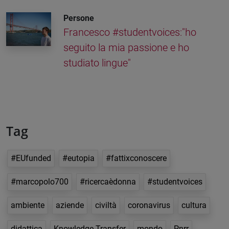
Persone
Francesco #studentvoices:"ho
seguito la mia passione e ho
studiato lingue"
Tag
#EUfunded
#eutopia
#fattixconoscere
#marcopolo700
#ricercaèdonna
#studentvoices
ambiente
aziende
civiltà
coronavirus
cultura
didattica
Knowledge Transfer
mondo
Pnrr