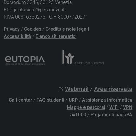
Dorsoduro 3246, 30123 Venezia
PEC
protocollo@pec.unive.it
P.IVA 00816350276 - C.F. 80007720271
Privacy
/
Cookies
/
Credits e note legali
Accessibilità
/
Elenco siti tematici
Webmail
/
Area riservata
Call center
/
FAQ studenti
/
URP
/
Assistenza informatica
Mappe e percorsi
/
WiFi
/
VPN
5x1000
/
Pagamenti pagoPA