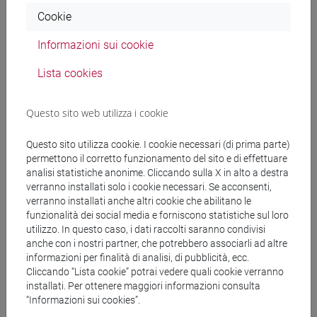
Venezia
, pannelli didattici alle pareti
Cookie
Informazioni sui cookie
Mostra realizzata dal Comitato Nazionale per le celebrazioni
dei 700 anni dalla morte di Marco Polo grazie al contributo
Lista cookies
di: Regione del Veneto, Ministero della cultura, in
collaborazione con Accademia di Belle Arti
Questo sito web utilizza i cookie
Documenti storici concessi da:
Questo sito utilizza cookie. I cookie necessari (di prima parte)
permettono il corretto funzionamento del sito e di effettuare
Accademia di Belle Arti, Venezia
analisi statistiche anonime. Cliccando sulla X in alto a destra
verranno installati solo i cookie necessari. Se acconsenti,
Archivio di Stato, Venezia
verranno installati anche altri cookie che abilitano le
Archivio Storico Comunale, Venezia
funzionalità dei social media e forniscono statistiche sul loro
Ateneo Veneto, Venezia
utilizzo. In questo caso, i dati raccolti saranno condivisi
Fondazione Musei Civici, Venezia
anche con i nostri partner, che potrebbero associarli ad altre
Istituto Veneto di Scienze Lettere ed Arti, Venezia
informazioni per finalità di analisi, di pubblicità, ecc.
Cliccando “Lista cookie” potrai vedere quali cookie verranno
Museo Galilei, Firenze
installati. Per ottenere maggiori informazioni consulta
Museo del Risorgimento di Milano
“Informazioni sui cookies”.
Raccolta delle Stampe Adalberto Sartori di Mantova