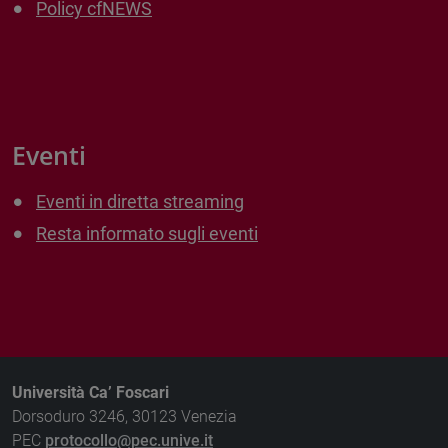
Policy cfNEWS
Eventi
Eventi in diretta streaming
Resta informato sugli eventi
Università Ca’ Foscari
Dorsoduro 3246, 30123 Venezia
PEC
protocollo@pec.unive.it