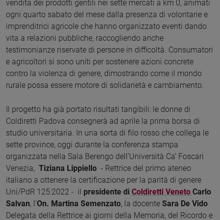
vendita dei prodotti gentili nei sette mercati a km 0, animati
ogni quarto sabato del mese dalla presenza di volontarie e
imprenditrici agricole che hanno organizzato eventi dando
vita a relazioni pubbliche, raccogliendo anche
testimonianze riservate di persone in difficoltà. Consumatori
e agricoltori si sono uniti per sostenere azioni concrete
contro la violenza di genere, dimostrando come il mondo
rurale possa essere motore di solidarietà e cambiamento.
Il progetto ha già portato risultati tangibili: le donne di
Coldiretti Padova consegnerà ad aprile la prima borsa di
studio universitaria. In una sorta di filo rosso che collega le
sette province, oggi durante la conferenza stampa
organizzata nella Sala Berengo dell’Università Ca’ Foscari
Venezia,
Tiziana Lippiello
- Rettrice del primo ateneo
italiano a ottenere la certificazione per la parità di genere
Uni/PdR 125:2022 - il
presidente di
Coldiretti Veneto
Carlo
Salvan
, l’
On. Martina Semenzato
, la docente
Sara De Vido
Delegata della Rettrice ai giorni della Memoria, del Ricordo e