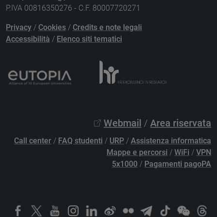
P.IVA 00816350276 - C.F. 80007720271
Privacy
/
Cookies
/
Credits e note legali
Accessibilità
/
Elenco siti tematici
Webmail
/
Area riservata
Call center
/
FAQ studenti
/
URP
/
Assistenza informatica
Mappe e percorsi
/
WiFi
/
VPN
5x1000
/
Pagamenti pagoPA