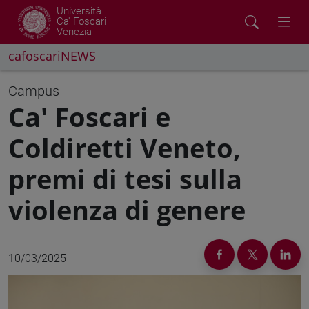
Università
Ca' Foscari
Venezia
cafoscariNEWS
Campus
Ca' Foscari e
Coldiretti Veneto,
premi di tesi sulla
violenza di genere
10/03/2025