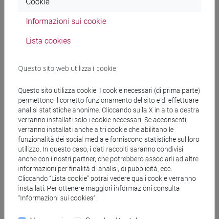
settore e la società nel suo complesso, coinvolgendo
Cookie
cittadini e consumatori nei percorsi proposti da Coldiretti;
Informazioni sui cookie
potremo cosi costruire un futuro migliore per l’intera società”
Lista cookies
"E’ una giornata importante perché dedicata ad un progetto
speciale, realizzato da donne del fare e che fanno impresa e
Questo sito web utilizza i cookie
creano lavoro. Parliamo di progetti concreti e che rientrano
in quegli “impegni” del Protocollo d’intesa che ho avuto
Questo sito utilizza cookie. I cookie necessari (di prima parte)
l’onore di firmare da Presidente della Commissione
permettono il corretto funzionamento del sito e di effettuare
parlamentare di inchiesta sul femminicidio, nonché su ogni
analisi statistiche anonime. Cliccando sulla X in alto a destra
forma di violenza di genere insieme a Donne Coldiretti e
verranno installati solo i cookie necessari. Se acconsenti,
Campagna Amica “– afferma la
Presidente Martina
verranno installati anche altri cookie che abilitano le
funzionalità dei social media e forniscono statistiche sul loro
Semenzato
– “La creazione di una rete di fattorie della
utilizzo. In questo caso, i dati raccolti saranno condivisi
tenerezza che dal Nord al Sud del Paese aprono le porte alle
anche con i nostri partner, che potrebbero associarli ad altre
donne vittime di violenza per accoglierle, ma anche per
informazioni per finalità di analisi, di pubblicità, ecc.
offrire opportunità di lavoro e quindi di riscatto sociale.
Cliccando “Lista cookie” potrai vedere quali cookie verranno
Perché il 62% delle donne vittime di violenza non hanno
installati. Per ottenere maggiori informazioni consulta
“Informazioni sui cookies”.
un’indipendenza economica risultano non avere né lavoro,
né un conto corrente. Tuttavia, ancora oggi, molte donne