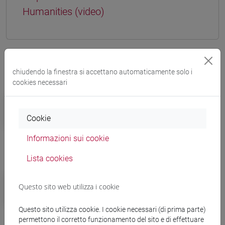
Humanities (video)
Altre notizie
chiudendo la finestra si accettano automaticamente solo i
cookies necessari
Campus
Ca' Foscari eccelle nel QS by
Cookie
subject 2025 con 16 discipline in
Informazioni sui cookie
classifica
Lista cookies
Campus
Questo sito web utilizza i cookie
Giovedì 20 marzo lezioni aperte per
la Giornata Nazionale delle
Questo sito utilizza cookie. I cookie necessari (di prima parte)
Università
permettono il corretto funzionamento del sito e di effettuare