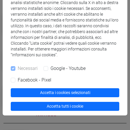
analisi statistiche anonime. Cliccando sulla X in alto a destra
verranno installati solo i cookie necessari. Se acconsenti,
verranno installati anche altri cookie che abilitano le
Eventi e cultura
funzionalità dei social media e forniscono statistiche sul loro
Libri senza confini: dal 2 al 5 aprile
utilizzo. In questo caso, i dati raccolti saranno condivisi
anche con i nostri partner, che potrebbero associarli ad altre
torna Incroci di civiltà
informazioni per finalità di analisi, di pubblicità, ecc.
Cliccando “Lista cookie” potrai vedere quali cookie verranno
installati. Per ottenere maggiori informazioni consulta
Campus
“Informazioni sui cookies”.
Ca' Foscari e Coldiretti Veneto,
Necessari
Google - Youtube
premi di tesi sulla violenza di genere
Facebook - Pixel
Eventi e cultura
Accetta i cookies selezionati
Tre componimenti poetici vincono la
seconda edizione di ‘Pane e
Accetta tutti i cookie
Mimose’