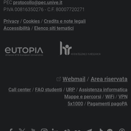
PEC
protocollo@pec.unive.it
P.IVA 00816350276 - C.F. 80007720271
Privacy
/
Cookies
/
Credits e note legali
Accessibilità
/
Elenco siti tematici
Webmail
/
Area riservata
Call center
/
FAQ studenti
/
URP
/
Assistenza informatica
Mappe e percorsi
/
WiFi
/
VPN
5x1000
/
Pagamenti pagoPA