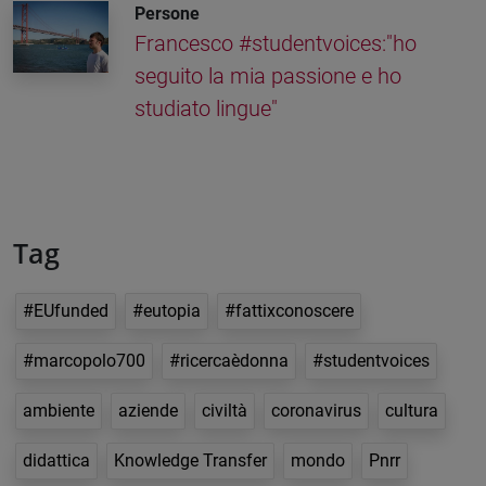
Persone
Francesco #studentvoices:"ho
seguito la mia passione e ho
studiato lingue"
Tag
#EUfunded
#eutopia
#fattixconoscere
#marcopolo700
#ricercaèdonna
#studentvoices
ambiente
aziende
civiltà
coronavirus
cultura
didattica
Knowledge Transfer
mondo
Pnrr