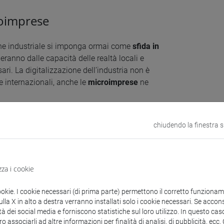
roimprese
ione industriale si imponga ormai come
sfida in
deranno dalle capacità delle realtà locali e
ari. La digitalizzazione dell’industria non è
e internazionali, anche le
microimprese
ne
adro economico e produttivo italiano è bene
chiudendo la finestra 
lia, le imprese con meno di 10 dipendenti sono
el totale
.
i formazione pensato per imprenditori di
zza i cookie
rumenti utili ed efficaci per competere sul
ivoluzione industriale.
ookie. I cookie necessari (di prima parte) permettono il corretto funzionamen
la X in alto a destra verranno installati solo i cookie necessari. Se accons
tà dei social media e forniscono statistiche sul loro utilizzo. In questo cas
roprie conoscenze e capacità a disposizione di
o associarli ad altre informazioni per finalità di analisi, di pubblicità, ecc