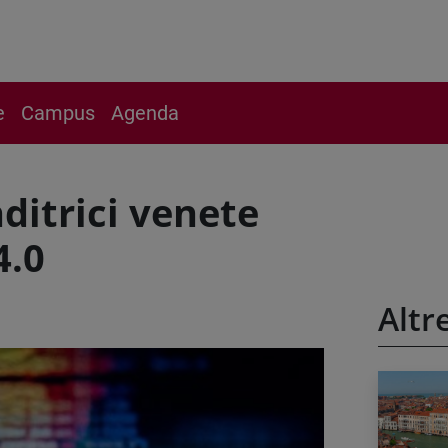
e
Campus
Agenda
ditrici venete
4.0
Altr