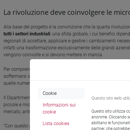
La rivoluzione deve coinvolgere le mic
Alla base del progetto è la convinzione che la quarta rivoluz
tutti i settori industriali
: una sfida globale, i cui benefici dipen
regionali di accettare, applicare e gestire i cambiamenti necess
infatti una trasformazione esclusivamente delle grandi aziend
vengono coinvolte e si devono mettere in marcia.
Per comprendere il peso delle microimprese all’interno del qu
soffermarsi sui numeri: su 4,4 milioni di imprese attive in Ita
quelle numericamente più importanti, rappresentando il
94% d
Cookie
Il Dipartimento di Management ha quindi creato un percorso d
Questo sito web utili
piccole e micro imprese, con l’obiettivo di far acquisire loro st
Informazioni sui
mercato, anticipando o rispondendo ai cambiamenti di questa r
Questo sito utilizza c
cookie
anonime. Cliccando sul
abilitano le funzionali
Lista cookies
"Con questo progetto, i partner europei intendono mettere le p
partner, che potrebber