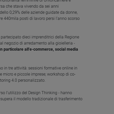
renditorialità femminile di Unioncamere e
rsa che stava vivendo da sei anni
o dello 0,29% delle aziende guidate da donne,
tre 440mila posti di lavoro persi l’anno scorso
artecipato dieci imprenditrici della Regione
 dal negozio di arredamento alla gioielleria -
 in particolare all'e-commerce, social media
 in tre attività: sessioni formative online in
le micro e piccole imprese; workshop di co-
toring 4.0 personalizzato.
rso l’utilizzo del Design Thinking - hanno
 supera il modello tradizionale di trasferimento