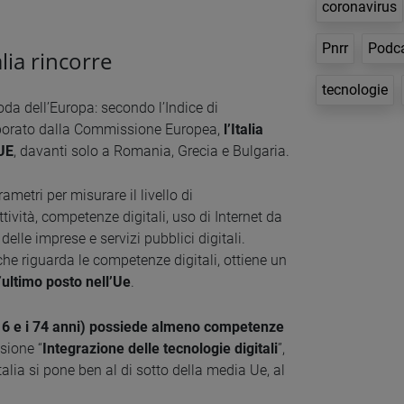
coronavirus
Pnrr
Podc
lia rincorre
tecnologie
 coda dell’Europa: secondo l’Indice di
laborato dalla Commissione Europea,
l’Italia
’UE
, davanti solo a Romania, Grecia e Bulgaria.
ametri per misurare il livello di
ività, competenze digitali, uso di Internet da
delle imprese e servizi pubblici digitali.
 che riguarda le competenze digitali, ottiene un
’
ultimo posto nell’Ue
.
i 16 e i 74 anni) possiede almeno competenze
sione “
Integrazione delle tecnologie digitali
”,
talia si pone ben al di sotto della media Ue, al