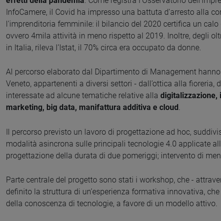
effetti della pandemia
. Come registra l’Osservatorio dell’imp
InfoCamere, il Covid ha impresso una battuta d'arresto alla co
l'imprenditoria femminile: il bilancio del 2020 certifica un cal
ovvero 4mila attività in meno rispetto al 2019. Inoltre, degli ol
in Italia, rileva l’Istat, il 70% circa era occupato da donne.
Al percorso elaborato dal Dipartimento di Management hanno p
Veneto, appartenenti a diversi settori - dall’ottica alla fioreria,
interessate ad alcune tematiche relative alla
digitalizzazione,
marketing, big data, manifattura additiva e cloud
.
Il percorso previsto un lavoro di progettazione ad hoc, suddiviso
modalità asincrona sulle principali tecnologie 4.0 applicate al
progettazione della durata di due pomeriggi; intervento di men
Parte centrale del progetto sono stati i workshop, che - attrave
definito la struttura di un’esperienza formativa innovativa, che
della conoscenza di tecnologie, a favore di un modello attivo.