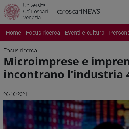
Università
cafoscariNEWS
Ca' Foscari
Venezia
Home
Focus ricerca
Eventi e cultura
Person
Focus ricerca
Microimprese e impren
incontrano l’industria 
26/10/2021