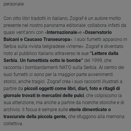
personale.
Con otto libri tradotti in italiano, Zograf è un autore molto
presente nel nostro panorama editoriale: collabora infatti da
quasi vent’anni con «
Internazionale
»e «
Osservatorio
Balcani e Caucaso Transeuropa
». I suoi fumetti appaiono in
Serbia sulla rivista belgradese «Vreme». Zograf è diventato
noto al pubblico italiano attraverso le sue
“Lettere dalla
Serbia. Un fumettista sotto le bombe”
del 1999, che
racconta i bombardamenti NATO sulla Serbia. Al centro dei
suoi fumetti ci sono per la maggior parte avvenimenti
storici, anche tragici. Zograf crea i suoi racconti illustrati a
partire da
piccoli oggetti come libri, diari, foto e ritagli di
giornale trovati in mercatini delle pulci
, che colpiscono la
sua attenzione, ma anche a partire da ricerche storiche e di
archivio. Il focus è sempre sulle
storie dimenticate o
trascurate della piccola gente,
che sfuggono alla memoria
collettiva.