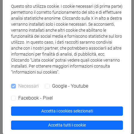
attraggono il lettore?
Questo sito utilizza cookie. I cookie necessari (di prima parte)
permettono il corretto funzionamento del sito e di effettuare
analisi statistiche anonime. Cliccando sulla X in alto a destra
“C’è qualcosa di molto diretto nel modo in cui il fumetto
verranno installati solo i cookie necessari. Se acconsenti,
colpisce nostra attenzione. In passato, era di solito un
verranno installati anche altri cookie che abilitano le
mezzo dedicato allo "spettacolo" e all'"azione", a volte anche
funzionalità dei social media e forniscono statistiche sul loro
intese in modo infantile. Ma negli ultimi decenni abbiamo
utilizzo. In questo caso, i dati raccolti saranno condivisi
anche con i nostri partner, che potrebbero associarli ad altre
scoperto che i fumetti possono trattare diverse questioni,
informazioni per finalità di analisi, di pubblicità, ecc.
anche serie. Oggi non è più considerato uno scandalo
Cliccando “Lista cookie” potrai vedere quali cookie verranno
parlare di storia, scienza, filosofia sotto forma di fumetti.
installati. Per ottenere maggiori informazioni consulta
Anzi, la combinazione di illustrazioni e testo sono un ottimo
“Informazioni sui cookies”.
strumento se si vuole raccontare fatti storici: arriva in modo
rapido al lettore
, che può facilmente scorrere avanti e
Necessari
Google - Youtube
indietro tra le tavole. Il fumetto può risultare più agevole di
Facebook - Pixel
un libro o un filmato di lunga durata e non c’è nulla di male
in questo. Due delle storie della mia raccolta sulla Seconda
Accetta i cookies selezionati
Guerra Mondiale che presenterò a Ca’ Foscari sono state
acquistate dal
Museo della Jugoslavia a Belgrado
. Questo
Accetta tutti i cookie
mi sembra un segno importante, visto che le istituzioni