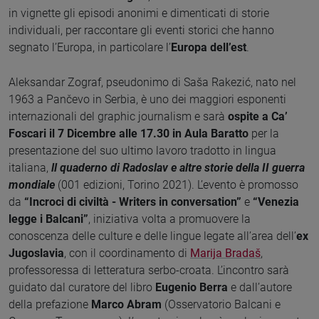
in vignette gli episodi anonimi e dimenticati di storie
individuali, per raccontare gli eventi storici che hanno
segnato l’Europa, in particolare l’
Europa dell’est
.
Aleksandar Zograf, pseudonimo di Saša Rakezić, nato nel
1963 a Pančevo in Serbia, è uno dei maggiori esponenti
internazionali del graphic journalism e sarà
ospite a Ca’
Foscari il 7 Dicembre alle 17.30 in Aula Baratto
per la
presentazione del suo ultimo lavoro tradotto in lingua
italiana,
ll quaderno di Radoslav e altre storie della II guerra
mondiale
(001 edizioni, Torino 2021). L’evento è promosso
da
“Incroci di civiltà - Writers in conversation”
e
“Venezia
legge i Balcani”
, iniziativa volta a promuovere la
conoscenza delle culture e delle lingue legate all’area dell’
ex
Jugoslavia
, con il coordinamento di
Marija Bradaš
,
professoressa di letteratura serbo-croata. L’incontro sarà
guidato dal curatore del libro
Eugenio Berra
e dall’autore
della prefazione
Marco Abram
(Osservatorio Balcani e