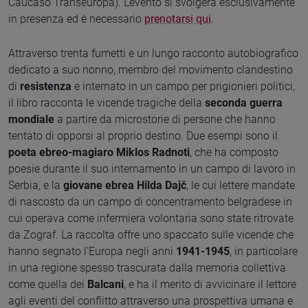
Caucaso Transeuropa). L’evento si svolgerà esclusivamente
in presenza ed è necessario
prenotarsi qui
.
Attraverso trenta fumetti e un lungo racconto autobiografico
dedicato a suo nonno, membro del movimento clandestino
di
resistenza
e internato in un campo per prigionieri politici,
il libro racconta le vicende tragiche della
seconda guerra
mondiale
a partire da microstorie di persone che hanno
tentato di opporsi al proprio destino. Due esempi sono il
poeta ebreo-magiaro Miklos Radnoti
, che ha composto
poesie durante il suo internamento in un campo di lavoro in
Serbia, e la
giovane ebrea Hilda Dajč
, le cui lettere mandate
di nascosto da un campo di concentramento belgradese in
cui operava come infermiera volontaria sono state ritrovate
da Zograf. La raccolta offre uno spaccato sulle vicende che
hanno segnato l’Europa negli anni
1941-1945
, in particolare
in una regione spesso trascurata dalla memoria collettiva
come quella dei
Balcani
, e ha il merito di avvicinare il lettore
agli eventi del conflitto attraverso una prospettiva umana e