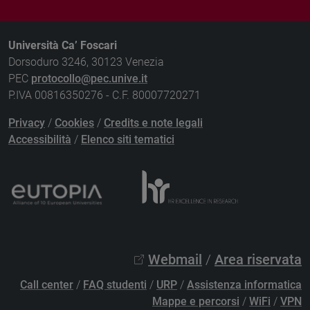
Università Ca’ Foscari
Dorsoduro 3246, 30123 Venezia
PEC
protocollo@pec.unive.it
P.IVA 00816350276 - C.F. 80007720271
Privacy
/
Cookies
/
Credits e note legali
Accessibilità
/
Elenco siti tematici
Webmail
/
Area riservata
Call center
/
FAQ studenti
/
URP
/
Assistenza informatica
Mappe e percorsi
/
WiFi
/
VPN