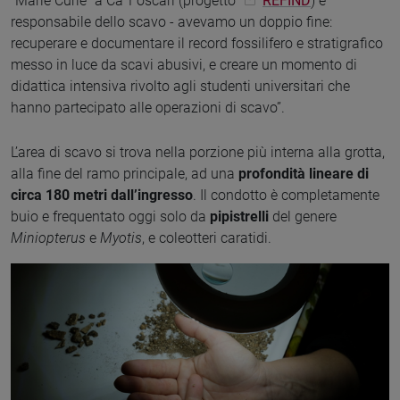
“Marie Curie” a Ca’ Foscari (progetto
REFIND
) e
responsabile dello scavo - avevamo un doppio fine:
recuperare e documentare il record fossilifero e stratigrafico
messo in luce da scavi abusivi, e creare un momento di
didattica intensiva rivolto agli studenti universitari che
hanno partecipato alle operazioni di scavo”.
L’area di scavo si trova nella porzione più interna alla grotta,
alla fine del ramo principale, ad una
profondità lineare di
circa 180 metri dall’ingresso
. Il condotto è completamente
buio e frequentato oggi solo da
pipistrelli
del genere
Miniopterus
e
Myotis
, e coleotteri caratidi.