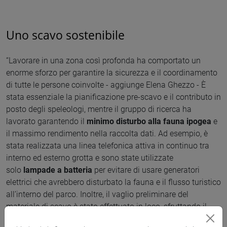
Uno scavo sostenibile
“Lavorare in una zona così profonda ha comportato un
enorme sforzo per garantire la sicurezza e il coordinamento
di tutte le persone coinvolte - aggiunge Elena Ghezzo - È
stata essenziale la pianificazione pre-scavo e il contributo in
posto degli speleologi, mentre il gruppo di ricerca ha
lavorato garantendo il
minimo disturbo alla fauna ipogea
e
il massimo rendimento nella raccolta dati. Ad esempio, è
stata realizzata una linea telefonica attiva in continuo tra
interno ed esterno grotta e sono state utilizzate
solo
lampade a batteria
per evitare di usare generatori
elettrici che avrebbero disturbato la fauna e il flusso turistico
all’interno del parco. Inoltre, il vaglio preliminare del
materiale di scavo è stato effettuato in loco, sfruttando il
torrente che scorre al di sotto del ponte di Veja”.