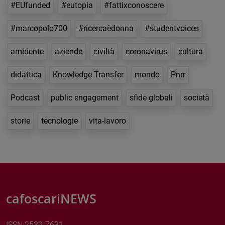
#EUfunded
#eutopia
#fattixconoscere
#marcopolo700
#ricercaèdonna
#studentvoices
ambiente
aziende
civiltà
coronavirus
cultura
didattica
Knowledge Transfer
mondo
Pnrr
Podcast
public engagement
sfide globali
società
storie
tecnologie
vita-lavoro
cafoscariNEWS
ISSN 2532-7631