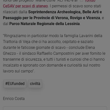
fondi del progetto “Marie Curie” REFIND e al
fondo
CeSAV per scavi di ateneo
. I permessi di scavo sono stati
rilasciati dalla
Soprintendenza Archeologica, Belle Arti e
Paesaggio per le Provincie di Verona, Rovigo e Vicenza
, e
dal
Parco Naturale Regionale della Lessinia
.
“Ringraziamo in particolar modo la famiglia Lavarini della
Trattoria di Veja che ci ha accolto, ospitato e saziato
durante le faticose giornate di scavo - conclude Elena
Ghezzo - il sindaco Raffaello Campostrini per aver fornito le
transenne di sicurezza, e tutti i turisti e curiosi che ci hanno
incalzato e spronato con domande e curiosità sul nostro
lavoro sul campo”.
#EUfunded
civiltà
Enrico Costa