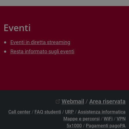
Eventi
Eventi in diretta streaming
Resta informato sugli eventi
Webmail
/
Area riservata
Call center
/
FAQ studenti
/
URP
/
Assistenza informatica
Mappe e percorsi
/
WiFi
/
VPN
5x1000
/
Pagamenti pagoPA