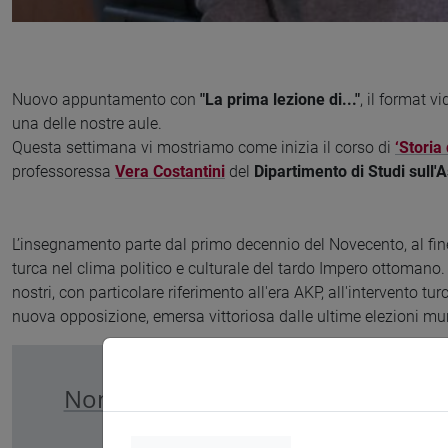
Nuovo appuntamento con
"La prima lezione di..."
, il format v
una delle nostre aule.
Questa settimana vi mostriamo come inizia il corso di
‘Storia
professoressa
Vera Costantini
del
Dipartimento di Studi sull'
L’insegnamento parte dal primo decennio del Novecento, al fine
turca nel clima politico e culturale del tardo Impero ottomano. L
nostri, con particolare riferimento all'era AKP, all'intervento tur
nuova opposizione, emersa vittoriosa dalle ultime elezioni muni
Non perdere questo contenuto: acc
Youtube"