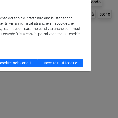
cultura
didattica
Knowledge Transfer
mondo
ast
public engagement
sfide globali
società
storie
to del sito e di effettuare analisi statistiche
enti, verranno installati anche altri cookie che
vita-lavoro
o, i dati raccolti saranno condivisi anche con i nostri
. Cliccando “Lista cookie” potrai vedere quali cookie
 cookies selezionati
Accetta tutti i cookie