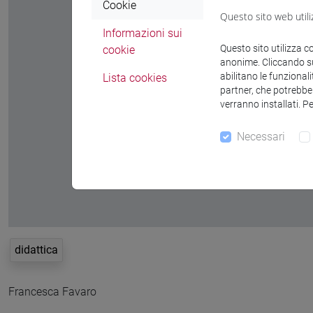
Cookie
Questo sito web utili
Informazioni sui
Questo sito utilizza c
cookie
anonime. Cliccando sul
abilitano le funzionali
Lista cookies
partner, che potrebber
verranno installati. P
Necessari
didattica
Francesca Favaro