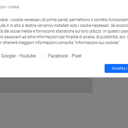
coronavirus
zza i cookie
Pnrr
Podc
ookie. I cookie necessari (di prima parte) permettono il corretto funzionamen
la X in alto a destra verranno installati solo i cookie necessari. Se accons
tecnologie
tà dei social media e forniscono statistiche sul loro utilizzo. In questo cas
o associarli ad altre informazioni per finalità di analisi, di pubblicità, ecc
er ottenere maggiori informazioni consulta “Informazioni sui cookies”.
Google - Youtube
Facebook - Pixel
Accetta i