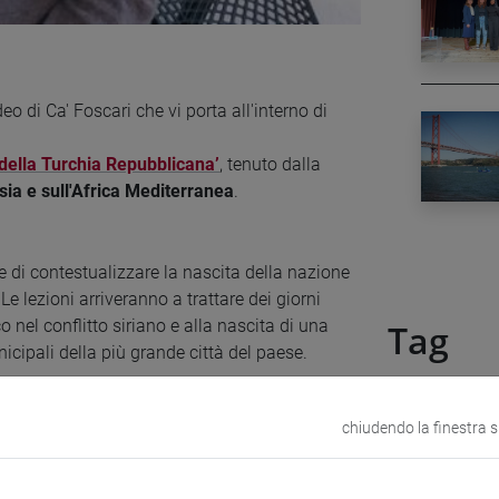
ideo di Ca' Foscari che vi porta all'interno di
 della Turchia Repubblicana
’
, tenuto dalla
Asia e sull'Africa Mediterranea
.
 di contestualizzare la nascita della nazione
e lezioni arriveranno a trattare dei giorni
co nel conflitto siriano e alla nascita di una
Tag
cipali della più grande città del paese.
#EUfunded
chiudendo la finestra 
etta i cookie di "Google-
#ricercaèdo