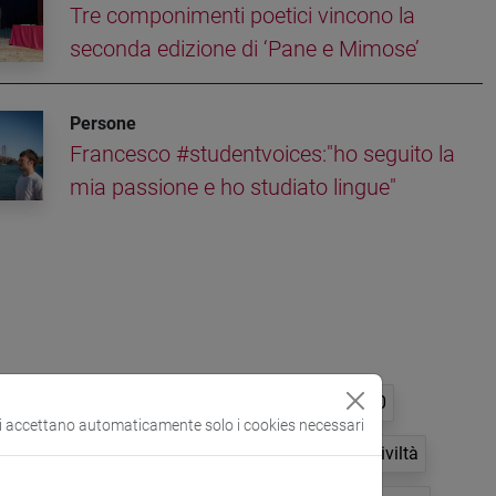
Tre componimenti poetici vincono la
seconda edizione di ‘Pane e Mimose’
Persone
Francesco #studentvoices:"ho seguito la
mia passione e ho studiato lingue"
#eutopia
#fattixconoscere
#marcopolo700
si accettano automaticamente solo i cookies necessari
nna
#studentvoices
ambiente
aziende
civiltà