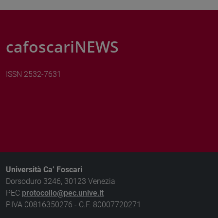
cafoscariNEWS
ISSN 2532-7631
Università Ca’ Foscari
Dorsoduro 3246, 30123 Venezia
PEC
protocollo@pec.unive.it
P.IVA 00816350276 - C.F. 80007720271