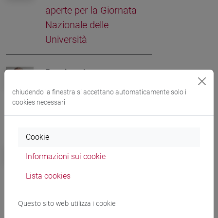
aperte per la Giornata
Nazionale delle
Università
Eventi e cultura
Libri senza confini: dal 2
chiudendo la finestra si accettano automaticamente solo i
al 5 aprile torna Incroci di
cookies necessari
civiltà
Cookie
Campus
Informazioni sui cookie
Ca' Foscari e Coldiretti
Veneto, premi di tesi sulla
Lista cookies
violenza di genere
Questo sito web utilizza i cookie