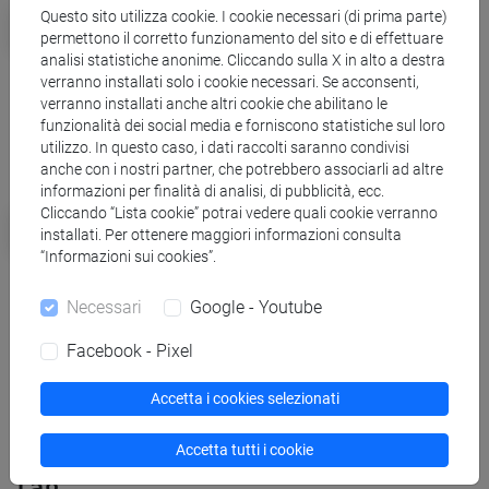
Eventi e cultura
Questo sito utilizza cookie. I cookie necessari (di prima parte)
Tre componimenti poetici
permettono il corretto funzionamento del sito e di effettuare
analisi statistiche anonime. Cliccando sulla X in alto a destra
vincono la seconda
verranno installati solo i cookie necessari. Se acconsenti,
edizione di ‘Pane e
verranno installati anche altri cookie che abilitano le
funzionalità dei social media e forniscono statistiche sul loro
Mimose’
utilizzo. In questo caso, i dati raccolti saranno condivisi
anche con i nostri partner, che potrebbero associarli ad altre
informazioni per finalità di analisi, di pubblicità, ecc.
Persone
Cliccando “Lista cookie” potrai vedere quali cookie verranno
installati. Per ottenere maggiori informazioni consulta
Francesco
“Informazioni sui cookies”.
#studentvoices:"ho
seguito la mia passione e
Necessari
Google - Youtube
ho studiato lingue"
Facebook - Pixel
Accetta i cookies selezionati
Accetta tutti i cookie
Tag