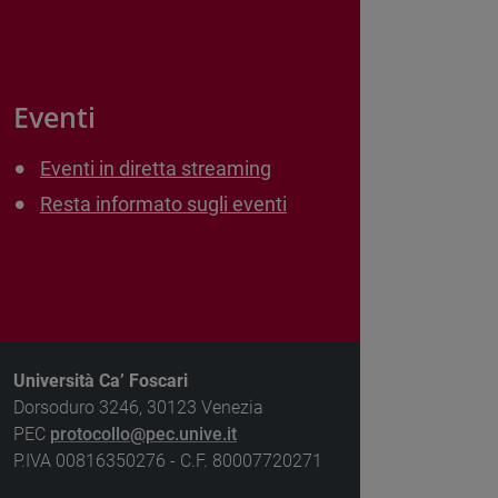
Eventi
Eventi in diretta streaming
Resta informato sugli eventi
Università Ca’ Foscari
Dorsoduro 3246, 30123 Venezia
PEC
protocollo@pec.unive.it
P.IVA 00816350276 - C.F. 80007720271