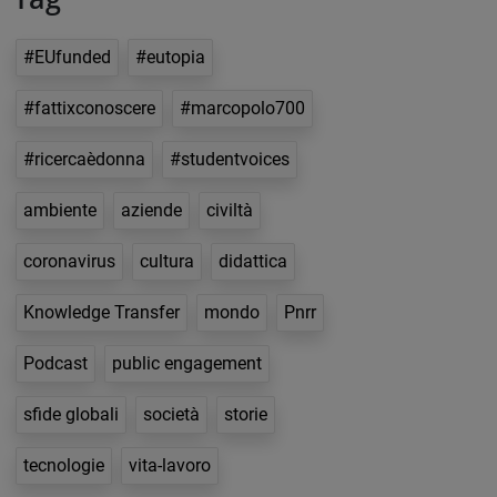
#EUfunded
#eutopia
#fattixconoscere
#marcopolo700
#ricercaèdonna
#studentvoices
ambiente
aziende
civiltà
coronavirus
cultura
didattica
Knowledge Transfer
mondo
Pnrr
Podcast
public engagement
sfide globali
società
storie
tecnologie
vita-lavoro