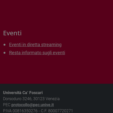
Eventi
Eventi in diretta streaming
Resta informato sugli eventi
Università Ca’ Foscari
Dorsoduro 3246, 30123 Venezia
PEC
protocollo@pec.unive.it
P.IVA 00816350276 - C.F. 80007720271