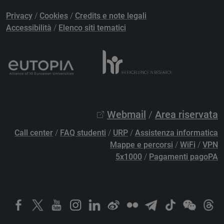
Privacy
/
Cookies
/
Credits e note legali
Accessibilità
/
Elenco siti tematici
Webmail
/
Area riservata
Call center
/
FAQ studenti
/
URP
/
Assistenza informatica
Mappe e percorsi
/
WiFi
/
VPN
5x1000
/
Pagamenti pagoPA