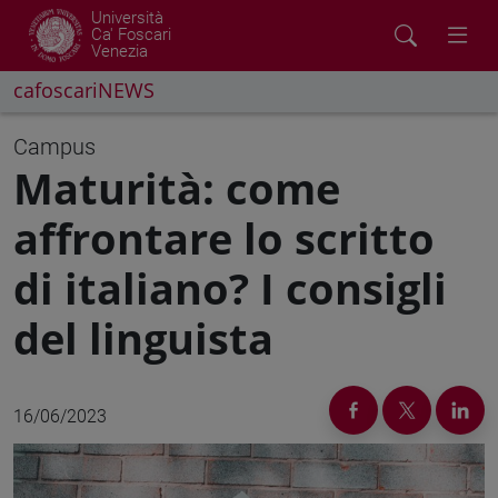
Università
Ca' Foscari
Venezia
cafoscariNEWS
Campus
Maturità: come
affrontare lo scritto
di italiano? I consigli
del linguista
16/06/2023