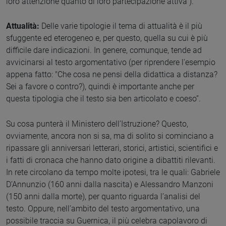
loro attenzione quanto di loro partecipazione attiva").
Attualità:
Delle varie tipologie il tema di attualità è il più
sfuggente ed eterogeneo e, per questo, quella su cui è più
difficile dare indicazioni. In genere, comunque, tende ad
avvicinarsi al testo argomentativo (per riprendere l'esempio
appena fatto: "Che cosa ne pensi della didattica a distanza?
Sei a favore o contro?), quindi è importante anche per
questa tipologia che il testo sia ben articolato e coeso”.
Su cosa punterà il Ministero dell’Istruzione? Questo,
ovviamente, ancora non si sa, ma di solito si cominciano a
ripassare gli anniversari letterari, storici, artistici, scientifici e
i fatti di cronaca che hanno dato origine a dibattiti rilevanti.
In rete circolano da tempo molte ipotesi, tra le quali: Gabriele
D’Annunzio (160 anni dalla nascita) e Alessandro Manzoni
(150 anni dalla morte), per quanto riguarda l’analisi del
testo. Oppure, nell’ambito del testo argomentativo, una
possibile traccia su Guernica, il più celebra capolavoro di