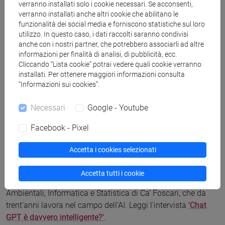
verranno installati solo i cookie necessari. Se acconsenti,
vita di D'Annunzio); infine, tanto Manzoni quanto D'Annunzio
verranno installati anche altri cookie che abilitano le
hanno curato moltissimo, in maniera a tratti maniacale, la
funzionalità dei social media e forniscono statistiche sul loro
utilizzo. In questo caso, i dati raccolti saranno condivisi
lingua delle loro opere, consentendo quindi alle studentesse
anche con i nostri partner, che potrebbero associarli ad altre
e agli studenti più bravi raffinate analisi sulla forma delle
informazioni per finalità di analisi, di pubblicità, ecc.
loro prose e poesie. Su Picasso ho meno da dire, se non che
Cliccando “Lista cookie” potrai vedere quali cookie verranno
il legame fra il
Guernica
e le immagini terribili che giungono
installati. Per ottenere maggiori informazioni consulta
ogni giorno dal conflitto in
Ucraina
è - ahimè –
“Informazioni sui cookies”.
evidentissimo”.
Necessari
Google - Youtube
Chiudiamo con uno spunto: e se tra le tracce proposte ci
Facebook - Pixel
fosse l'
intelligenza artificiale
, che sembrava quasi passata
di moda, ma è tornata prepotentemente alla ribalta con
Accetta i cookies selezionati
l'introduzione sul mercato di
ChatGPT
? Su questo tema
abbiamo sentito nei mesi scorsi il nostro esperto,
Marcello
Accetta tutti i cookie
Pelillo
, professore di informatica al Dipartimento di Scienze
Ambientali, Informatica e Statistica di Ca’ Foscari, che da
trent’anni lavora nel campo dell’AI. Leggi l'intervista
'Chat
GPT è davvero intelligente?'
.