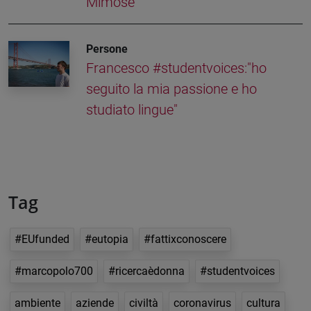
Mimose’
Persone
Francesco #studentvoices:"ho
seguito la mia passione e ho
studiato lingue"
Tag
#EUfunded
#eutopia
#fattixconoscere
#marcopolo700
#ricercaèdonna
#studentvoices
ambiente
aziende
civiltà
coronavirus
cultura