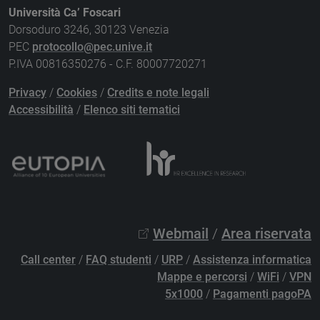
Università Ca’ Foscari
Dorsoduro 3246, 30123 Venezia
PEC
protocollo@pec.unive.it
P.IVA 00816350276 - C.F. 80007720271
Privacy
/
Cookies
/
Credits e note legali
Accessibilità
/
Elenco siti tematici
Webmail
/
Area riservata
Call center
/
FAQ studenti
/
URP
/
Assistenza informatica
Mappe e percorsi
/
WiFi
/
VPN
5x1000
/
Pagamenti pagoPA