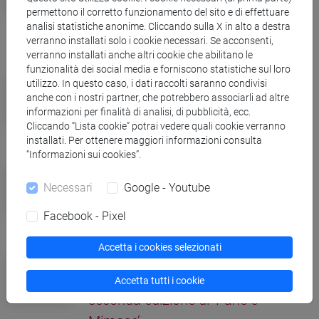
la Giornata Nazionale delle
permettono il corretto funzionamento del sito e di effettuare
analisi statistiche anonime. Cliccando sulla X in alto a destra
Università
verranno installati solo i cookie necessari. Se acconsenti,
verranno installati anche altri cookie che abilitano le
funzionalità dei social media e forniscono statistiche sul loro
Eventi e cultura
utilizzo. In questo caso, i dati raccolti saranno condivisi
Libri senza confini: dal 2 al 5 aprile
anche con i nostri partner, che potrebbero associarli ad altre
informazioni per finalità di analisi, di pubblicità, ecc.
torna Incroci di civiltà
Cliccando “Lista cookie” potrai vedere quali cookie verranno
installati. Per ottenere maggiori informazioni consulta
“Informazioni sui cookies”.
Campus
Ca' Foscari e Coldiretti Veneto,
Necessari
Google - Youtube
premi di tesi sulla violenza di genere
Facebook - Pixel
Accetta i cookies selezionati
Eventi e cultura
Tre componimenti poetici vincono la
Accetta tutti i cookie
seconda edizione di ‘Pane e