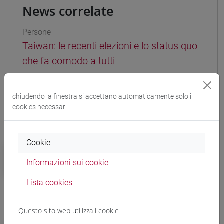
News correlate
Persone
Taiwan: le recenti elezioni e lo status quo
che fa comodo a tutti
chiudendo la finestra si accettano automaticamente solo i
cookies necessari
Altre notizie
Cookie
Campus
Ca' Foscari eccelle nel QS by
Informazioni sui cookie
subject 2025 con 16 discipline in
Lista cookies
classifica
Questo sito web utilizza i cookie
Campus