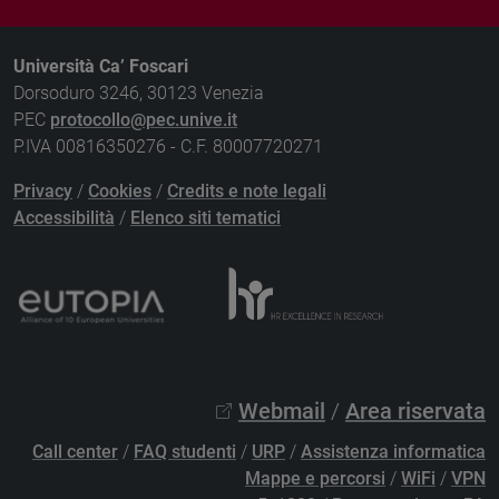
Università Ca’ Foscari
Dorsoduro 3246, 30123 Venezia
PEC
protocollo@pec.unive.it
P.IVA 00816350276 - C.F. 80007720271
Privacy
/
Cookies
/
Credits e note legali
Accessibilità
/
Elenco siti tematici
Webmail
/
Area riservata
Call center
/
FAQ studenti
/
URP
/
Assistenza informatica
Mappe e percorsi
/
WiFi
/
VPN