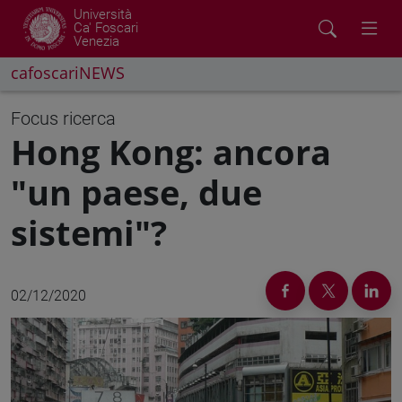
Università
Ca' Foscari
Venezia
cafoscariNEWS
Focus ricerca
Hong Kong: ancora
"un paese, due
sistemi"?
02/12/2020