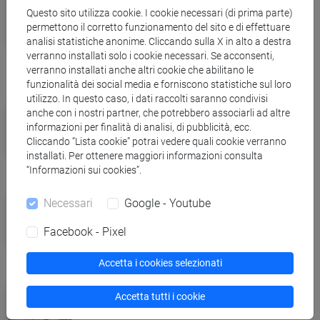
Questo sito utilizza cookie. I cookie necessari (di prima parte)
Giovedì 20 marzo lezioni aperte per
permettono il corretto funzionamento del sito e di effettuare
la Giornata Nazionale delle
analisi statistiche anonime. Cliccando sulla X in alto a destra
verranno installati solo i cookie necessari. Se acconsenti,
Università
verranno installati anche altri cookie che abilitano le
funzionalità dei social media e forniscono statistiche sul loro
utilizzo. In questo caso, i dati raccolti saranno condivisi
Eventi e cultura
anche con i nostri partner, che potrebbero associarli ad altre
informazioni per finalità di analisi, di pubblicità, ecc.
Libri senza confini: dal 2 al 5 aprile
Cliccando “Lista cookie” potrai vedere quali cookie verranno
torna Incroci di civiltà
installati. Per ottenere maggiori informazioni consulta
“Informazioni sui cookies”.
Campus
Necessari
Google - Youtube
Ca' Foscari e Coldiretti Veneto,
Facebook - Pixel
premi di tesi sulla violenza di genere
Accetta i cookies selezionati
Eventi e cultura
Accetta tutti i cookie
Tre componimenti poetici vincono la