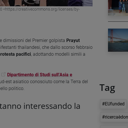
0 <https://creativecommons.org/licenses/by-
 e dimissioni del Premier golpista
Prayut
ifestanti thailandesi, che dallo scorso febbraio
protesta pacifici
, adottando modelli simili a
Dipartimento di Studi sull’Asia e
ud-est asiatico conosciuto come la Terra del
Tag
llo politico.
tanno interessando la
#EUfunded
#ricercaèdo