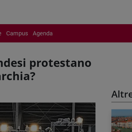
e
Campus
Agenda
andesi protestano
archia?
Altr