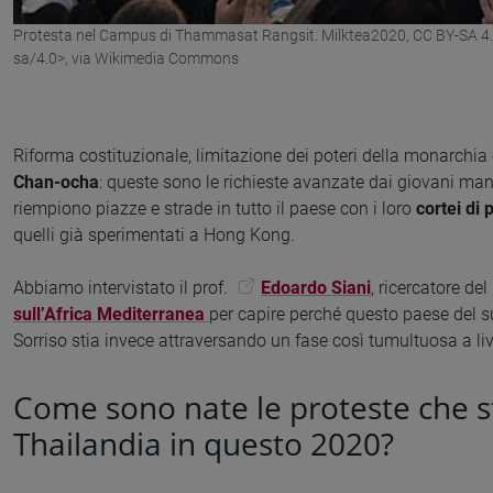
Protesta nel Campus di Thammasat Rangsit. Milktea2020, CC BY-SA 4.
sa/4.0>, via Wikimedia Commons
Riforma costituzionale, limitazione dei poteri della monarchia
Chan-ocha
: queste sono le richieste avanzate dai giovani man
riempiono piazze e strade in tutto il paese con i loro
cortei di 
quelli già sperimentati a Hong Kong.
Abbiamo intervistato il prof.
Edoardo Siani
, ricercatore del
sull’Africa Mediterranea
per capire perché questo paese del s
Sorriso stia invece attraversando un fase così tumultuosa a live
Come sono nate le proteste che s
Thailandia in questo 2020?