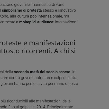
azione giovanile, manifestati di varie
Il
simbolismo di protesta
stesso è innovativo
Kong, alla cultura pop internazionale, ma
taneamente a
molteplici audience
: internazionali
proteste e manifestazioni
osto ricorrenti. A chi si
chi della
seconda metà del secolo scorso
. In
stare contro governi autoritari e colpi di stato.
si giovani hanno perso la vita per mano di forze
 più riconducibili alle manifestazioni delle
lennio fino al golpe del 2014. Principalmente