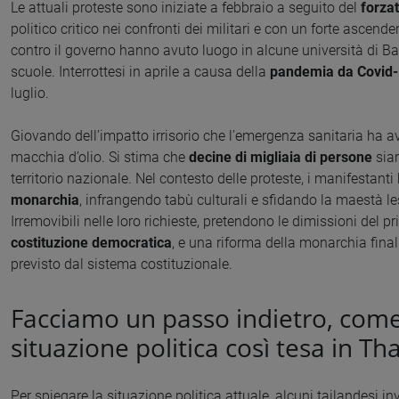
Le attuali proteste sono iniziate a febbraio a seguito del
forza
politico critico nei confronti dei militari e con un forte ascen
contro il governo hanno avuto luogo in alcune università di Ba
scuole. Interrottesi in aprile a causa della
pandemia da Covid
luglio.
Giovando dell’impatto irrisorio che l’emergenza sanitaria ha av
macchia d’olio. Si stima che
decine di migliaia di persone
sian
territorio nazionale. Nel contesto delle proteste, i manifestan
monarchia
, infrangendo tabù culturali e sfidando la maestà le
Irremovibili nelle loro richieste, pretendono le dimissioni de
costituzione democratica
, e una riforma della monarchia final
previsto dal sistema costituzionale.
Facciamo un passo indietro, come 
situazione politica così tesa in Th
Per spiegare la situazione politica attuale, alcuni tailandesi in