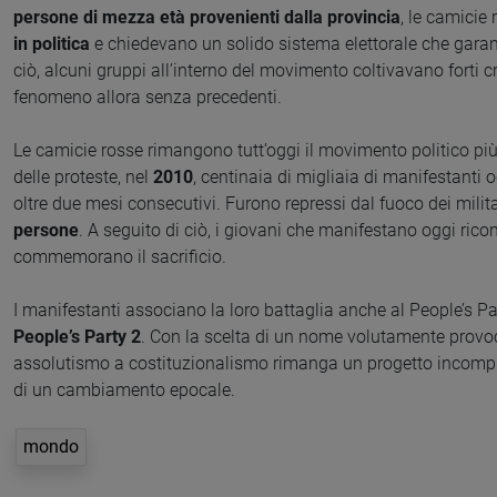
persone di mezza età provenienti dalla provincia
, le camicie
in politica
e chiedevano un solido sistema elettorale che garan
ciò, alcuni gruppi all’interno del movimento coltivavano forti c
fenomeno allora senza precedenti.
Le camicie rosse rimangono tutt’oggi il movimento politico più 
delle proteste, nel
2010
, centinaia di migliaia di manifestanti
oltre due mesi consecutivi. Furono repressi dal fuoco dei militar
persone
. A seguito di ciò, i giovani che manifestano oggi rico
commemorano il sacrificio.
I manifestanti associano la loro battaglia anche al People’s Pa
People’s Party 2
. Con la scelta di un nome volutamente provo
assolutismo a costituzionalismo rimanga un progetto incompl
di un cambiamento epocale.
mondo