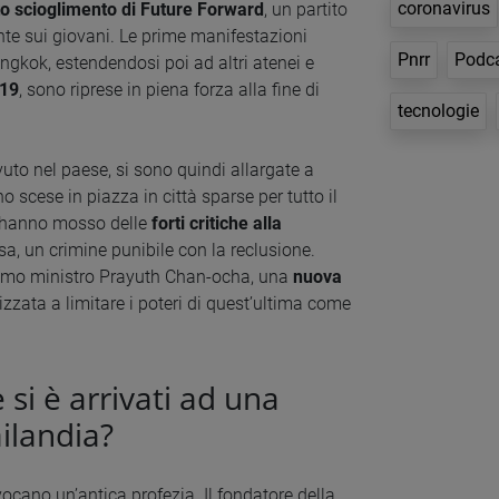
coronavirus
to scioglimento di Future Forward
, un partito
dente sui giovani. Le prime manifestazioni
Pnrr
Podc
ngkok, estendendosi poi ad altri atenei e
-19
, sono riprese in piena forza alla fine di
tecnologie
uto nel paese, si sono quindi allargate a
o scese in piazza in città sparse per tutto il
ti hanno mosso delle
forti critiche alla
sa, un crimine punibile con la reclusione.
l primo ministro Prayuth Chan-ocha, una
nuova
izzata a limitare i poteri di quest’ultima come
si è arrivati ad una
ailandia?
vocano un’antica profezia. Il fondatore della