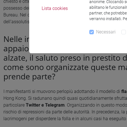
chiesto e ottenuto degli emendamenti alla costituzione redatta d
anonime. Cliccando sul
abilitano le funzionali
possesso dei fondi della Corona, in precedenza gestiti dall’ist
Lista cookies
partner, che potrebber
Bureau. Nel corso dei primi anni del suo regno, parecchi mon
verranno installati. P
dell’assolutismo del 1932 sono stati rimossi.
Necessari
Nelle immagini di queste proteste
appaiono papere gonfiabili e corte
alzate, il saluto preso in prestit
come sono organizzate queste man
prende parte?
I manifestanti si muovono perlopiù adottando il modello di
fl
Hong Kong. Si radunano quindi quasi quotidianamente sfruttan
particolare
Twitter e Telegram
. Organizzando in questo modo l
rischio di repressioni da parte delle autorità. In precedenza, la
lacrimogeni per disperdere la folla e in alcuni casi ha eseguito 