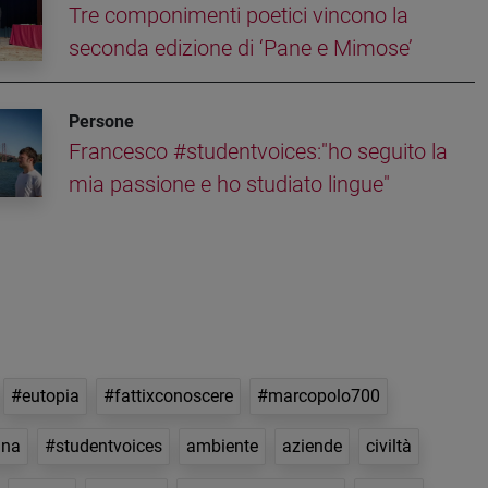
Tre componimenti poetici vincono la
seconda edizione di ‘Pane e Mimose’
Persone
Francesco #studentvoices:"ho seguito la
mia passione e ho studiato lingue"
#eutopia
#fattixconoscere
#marcopolo700
nna
#studentvoices
ambiente
aziende
civiltà