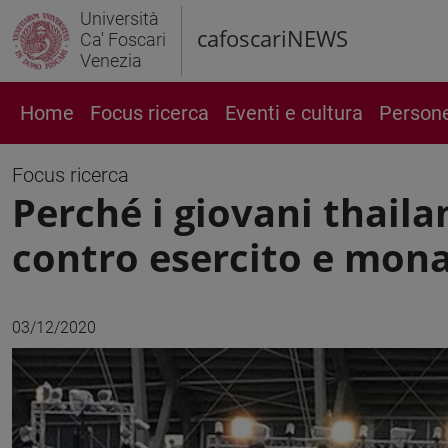
Università
cafoscariNEWS
Ca' Foscari
Venezia
Home
Focus ricerca
Eventi e cultura
Person
Focus ricerca
Perché i giovani thail
contro esercito e mon
03/12/2020