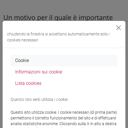
Un motivo per il quale è importante
iscriversi ad un’associazione
universitaria?
chiudendo la finestra si accettano automaticamente solo i
cookies necessari
Dal mio punto di vista, l’esperienza universitaria è uno dei
momenti più importanti nella vita di una persona, non solo
Cookie
come momento formativo, ma anche per entrare in contatto
con
persone che condividono i propri interessi
e con cui
Informazioni sui cookie
relazionarsi, ma anche persone provenienti da altre realtà
con cui confrontarsi.
Lista cookies
Si è studenti una volta sola, quindi è importante
non
lasciarsi scappare le possibilità
che ti dà fare parte di
Questo sito web utilizza i cookie
un’associazione, come quella di veder crescere progetti ai
quali hai preso parte e tante altre soddisfazioni personali.
Questo sito utilizza cookie. I cookie necessari (di prima parte)
permettono il corretto funzionamento del sito e di effettuare
analisi statistiche anonime. Cliccando sulla X in alto a destra