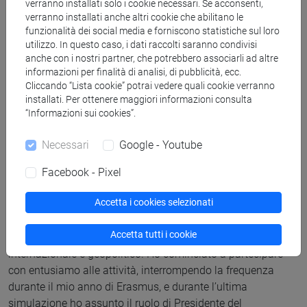
verranno installati solo i cookie necessari. Se acconsenti,
Qual è il tuo ruolo all’interno
verranno installati anche altri cookie che abilitano le
dell’organizzazione e cosa ti ha portata
funzionalità dei social media e forniscono statistiche sul loro
utilizzo. In questo caso, i dati raccolti saranno condivisi
personalmente ad iscriverti alla Venice
anche con i nostri partner, che potrebbero associarli ad altre
Diplomatic Society?
informazioni per finalità di analisi, di pubblicità, ecc.
Cliccando “Lista cookie” potrai vedere quali cookie verranno
installati. Per ottenere maggiori informazioni consulta
Come Presidente della VDS ho un ruolo rappresentativo,
“Informazioni sui cookies”.
anche dal punto di vista
legale e manageriale
, ma sono
affiancata dal mio board, persone fantastiche senza la cui
Necessari
Google - Youtube
collaborazione non potrei farcela.
Durante il primo anno al Collegio Internazionale di San
Facebook - Pixel
Servolo avevo sentito parlare di questa Venice Diplomatic
Accetta i cookies selezionati
Society che organizzava simulazioni del Parlamento
Europeo. Da iscritta al corso in Philosophy, International and
Accetta tutti i cookie
Economic Studies, sono sempre stata interessata all’ambito
internazionale e geopolitico. Ho cominciato a partecipare
con entusiamo alle attività, interrompendo la frequenza
durante il mio anno di Erasmus, e durante l’ultima
simulazione ho assunto il ruolo di Presidente del