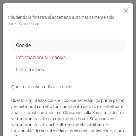
Graphic novel: ricerca e mistero
chiudendo la finestra si accettano automaticamente solo i
La ricerca è social
cookies necessari
Progetti di ricerca: quando la comunicazione fa la
differenza
Cookie
YouTuber si diventa
Informazioni sui cookie
YouTuber, un nuovo volto per l'informazione scientifica
Lista cookies
e culturale
Sulla stessa barca: a bordo con la ricerca!
Questo sito web utilizza i cookie
Dealing with the media
Questo sito utilizza cookie. I cookie necessari (di prima parte)
permettono il corretto funzionamento del sito e di effettuare
Train the Scientist!
analisi statistiche anonime. Cliccando sulla X in alto a destra
verranno installati solo i cookie necessari. Se acconsenti,
Communicating your science
verranno installati anche altri cookie che abilitano le
funzionalità dei social media e forniscono statistiche sul loro