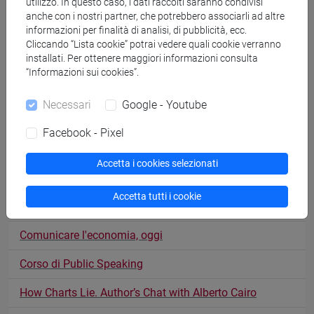
Rassicurare o allarmare? Il ruolo del linguaggio nella
utilizzo. In questo caso, i dati raccolti saranno condivisi
comunicazione del rischio ambientale
anche con i nostri partner, che potrebbero associarli ad altre
informazioni per finalità di analisi, di pubblicità, ecc.
Cliccando “Lista cookie” potrai vedere quali cookie verranno
Corso di public speaking
installati. Per ottenere maggiori informazioni consulta
“Informazioni sui cookies”.
Communicating your science
Ricerca da sfogliare
Necessari
Google - Youtube
LinkedIn per chi fa ricerca: dal networking alla thought
Facebook - Pixel
leadership
Accetta i cookies selezionati
La scienza approda su Instagram
Accetta tutti i cookie
Brevetti: il linguaggio delle invenzioni
Comunicare l'economia, oggi
Corso di Public Speaking
How Charts Lie. Author’s Chat with Alberto Cairo