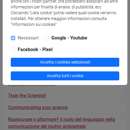
anche con i nostri partner, che potrebbero associarli ad altre
informazioni per finalità di analisi, di pubblicità, ecc.
La ricerca è social
Cliccando “Lista cookie” potrai vedere quali cookie verranno
installati. Per ottenere maggiori informazioni consulta
Progetti di ricerca: quando la comunicazione fa la
“Informazioni sui cookies”.
differenza
Necessari
Google - Youtube
YouTuber si diventa
Facebook - Pixel
YouTuber, un nuovo volto per l'informazione scientifica
e culturale
Accetta i cookies selezionati
Sulla stessa barca: a bordo con la ricerca!
Accetta tutti i cookie
Dealing with the media
Train the Scientist!
Communicating your science
Rassicurare o allarmare? Il ruolo del linguaggio nella
comunicazione del rischio ambientale