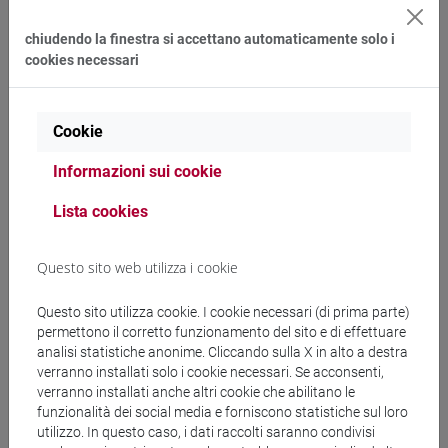
Raccontare la scienza. Semplicità, chiarezza,
persuasione
chiudendo la finestra si accettano automaticamente solo i
cookies necessari
Progetti di ricerca, la comunicazione che fa la
differenza
Corso di Public Speaking
Cookie
Informazioni sui cookie
Scienza e media, alla ricerca di una buona
informazione
Lista cookies
Francamente, t'intervisto
Questo sito web utilizza i cookie
100donne che contano: parlano le economiste
Questo sito utilizza cookie. I cookie necessari (di prima parte)
Venetonight - invisibile
permettono il corretto funzionamento del sito e di effettuare
analisi statistiche anonime. Cliccando sulla X in alto a destra
Corso di Public Speaking
verranno installati solo i cookie necessari. Se acconsenti,
verranno installati anche altri cookie che abilitano le
Internet alla provola del 9
funzionalità dei social media e forniscono statistiche sul loro
utilizzo. In questo caso, i dati raccolti saranno condivisi
Graphic novel: ricerca e mistero