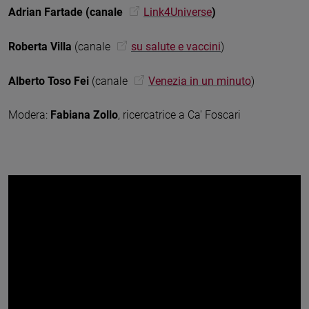
Adrian Fartade
(canale
Link4Universe
)
Roberta Villa
(canale
su salute e vaccini
)
Alberto Toso Fei
(canale
Venezia in un minuto
)
Modera:
Fabiana Zollo
, ricercatrice a Ca' Foscari