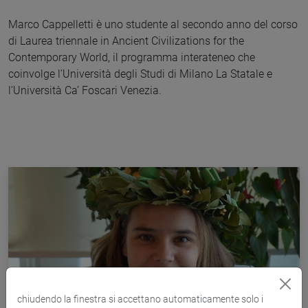
Marco Cappelletti è uno studente al secondo anno del corso
di Laurea triennale in Ancient Civilizations for the
Contemporary World, il programma interateneo che
coinvolge l’Università degli Studi di Milano La Statale e
l’Università Ca’ Foscari Venezia.
chiudendo la finestra si accettano automaticamente solo i