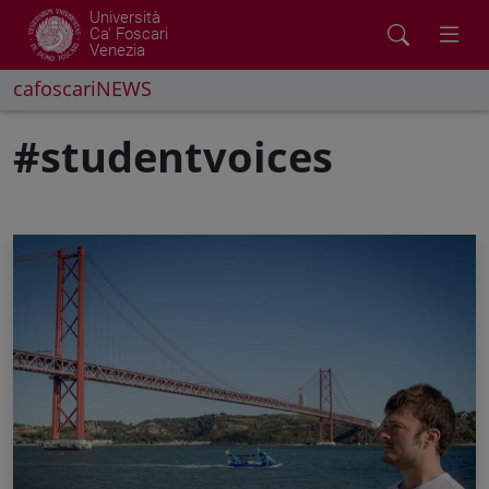
Università
Ca' Foscari
Venezia
cafoscariNEWS
#studentvoices