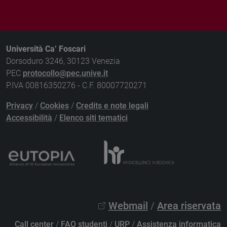
Università Ca’ Foscari
Dorsoduro 3246, 30123 Venezia
PEC
protocollo@pec.unive.it
P.IVA 00816350276 - C.F. 80007720271
Privacy
/
Cookies
/
Credits e note legali
Accessibilità
/
Elenco siti tematici
Webmail
/
Area riservata
Call center
/
FAQ studenti
/
URP
/
Assistenza informatica