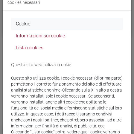
cookies necessari
Cookie
Informazioni sui cookie
Kristina #studentvoices: "i laboratori per
Lista cookies
applicare le nozioni teoriche"
Questo sito web utilizza i cookie
Kristina Rocchetto è una studentessa cafoscarina e
frequenta il primo anno di laurea magistrale in Scienze
Questo sito utilizza cookie. I cookie necessari (di prima parte)
Ambientali all’Università Ca’ Foscari Venezia, percorso di
permettono il corretto funzionamento del sito e di effettuare
Capitale natura e servizi ecosistemici.
analisi statistiche anonime. Cliccando sulla X in alto a destra
verranno installati solo i cookie necessari. Se acconsenti,
verranno installati anche altri cookie che abilitano le
funzionalità dei social media e forniscono statistiche sul loro
utilizzo. In questo caso, i dati raccolti saranno condivisi
anche con i nostri partner, che potrebbero associarli ad altre
informazioni per finalità di analisi, di pubblicità, ecc.
Cliccando “Lista cookie” potrai vedere quali cookie verranno