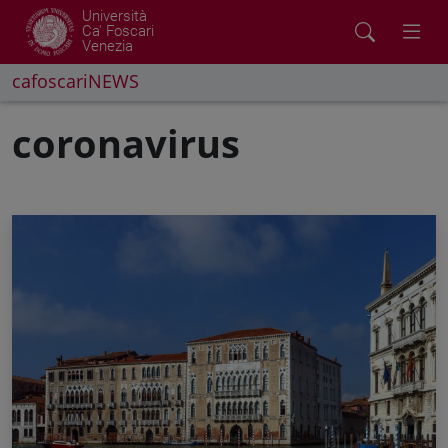
Università
Ca' Foscari
Venezia
cafoscariNEWS
coronavirus