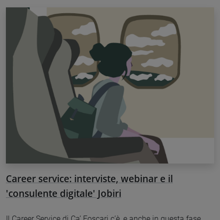
Career service: interviste, webinar e il
'consulente digitale' Jobiri
Il Career Service di Ca’ Foscari c’è, e anche in questa fase