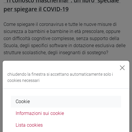
"Ti conosco mascherina!": un libro 'speciale'
per spiegare il COVID-19
Come spiegare il coronavirus e tutte le nuove misure di
sicurezza a bambini e bambine in età prescolare, oppure
con difficoltà cognitive complesse, senza supporto della
Scuola, degli specifici software in dotazione esclusiva delle
strutture scolastiche, degli insegnanti di sostegno?
chiudendo la finestra si accettano automaticamente solo i
cookies necessari
Cookie
Informazioni sui cookie
Lista cookies