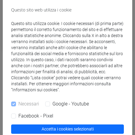
Questo sito web utilizza i cookie
Questo sito utilizza cookie. I cookie necessari (di prima parte)
permettono il corretto funzionamento del sito e di effettuare
analisi statistiche anonime. Cliccando sulla X in alto a destra
verranno installati solo i cookie necessari. Se acconsenti,
verranno installati anche altri cookie che abilitano le
funzionalità dei social media e forniscono statistiche sul loro
Fase 3: aule aperte da settembre e 500mila
utilizzo. In questo caso, i dati raccolti saranno condivisi
euro stanziati per studenti
anche con i nostri partner, che potrebbero associarli ad altre
informazioni per finalità di analisi, di pubblicità, ecc.
Cliccando “Lista cookie” potrai vedere quali cookie verranno
Fase 3, Ca’ Foscari riapre le aule e le biblioteche e riporta le
installati. Per ottenere maggiori informazioni consulta
lezioni in classe a partire da settembre con l’inizio dell’anno
“Informazioni sui cookies”.
accademico 2020-2021. In linea con quanto indicato dalle
Necessari
Google - Youtube
disposizioni ministeriali, le lezioni del primo semestre si
svolgeranno secondo una modalità duale, che prevede
Facebook - Pixel
contemporaneamente lezioni in classe e online con
l’obiettivo di favorire la presenza nelle aule del maggior
Accetta i cookies selezionati
numero di studenti possibile.