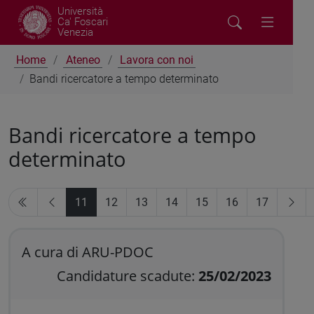
Università
Ca' Foscari
Venezia
Home
Ateneo
Lavora con noi
Bandi ricercatore a tempo determinato
Bandi ricercatore a tempo
determinato
11
12
13
14
15
16
17
A cura di ARU-PDOC
Candidature scadute:
25/02/2023