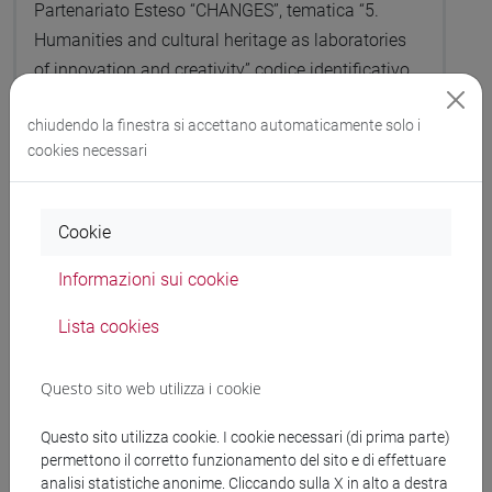
Partenariato Esteso “CHANGES”, tematica “5.
Humanities and cultural heritage as laboratories
of innovation and creativity” codice identificativo
PE 00000020, (CUP n. H53C22000850006),
chiudendo la finestra si accettano automaticamente solo i
finanziato dall’Unione europea –
cookies necessari
NextGenerationEU, settore concorsuale 03/A1
(Chimica analitica), settore scientifico-disciplinare
CHIM/12 (Chimica dell’ambiente e dei beni
Cookie
culturali).
Informazioni sui cookie
Bando e allegati
[43203/2023]
Lista cookies
Questo sito web utilizza i cookie
A cura di ARU-PDOC
Candidature scadute:
04/01/2023
Questo sito utilizza cookie. I cookie necessari (di prima parte)
permettono il corretto funzionamento del sito e di effettuare
analisi statistiche anonime. Cliccando sulla X in alto a destra