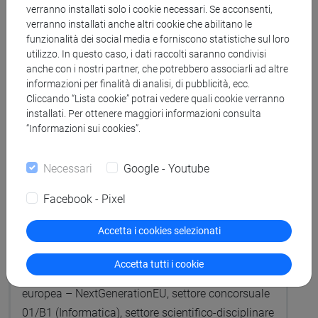
Protocollo n. 149145 del 20/12/2022
verranno installati solo i cookie necessari. Se acconsenti,
verranno installati anche altri cookie che abilitano le
Struttura
: Dipartimento di Scienze Ambientali,
funzionalità dei social media e forniscono statistiche sul loro
Informatica e Statistica
utilizzo. In questo caso, i dati raccolti saranno condivisi
Procedura pubblica di selezione per la copertura di
anche con i nostri partner, che potrebbero associarli ad altre
n. 2 posti di ricercatore a tempo determinato con
informazioni per finalità di analisi, di pubblicità, ecc.
Cliccando “Lista cookie” potrai vedere quali cookie verranno
regime di impegno a tempo pieno ai sensi dell’art.
installati. Per ottenere maggiori informazioni consulta
24 comma 3 lettera a) della Legge 30 dicembre
“Informazioni sui cookies”.
2010, n. 240 nell’ambito del Piano Nazionale di
Ripresa e Resilienza (PNRR), Missione 4
Necessari
Google - Youtube
“Istruzione e ricerca” – Componente 2 “Dalla
ricerca all’impresa” – Investimento 1.3,
Facebook - Pixel
Partenariato Esteso “Security and Rights in the
Accetta i cookies selezionati
CyberSpace (SERICS)”, tematica “7. Cybersecurity,
new technologies and protection of rights” (CUP n.
Accetta tutti i cookie
H73C22000890001), finanziato dall’Unione
europea – NextGenerationEU, settore concorsuale
01/B1 (Informatica), settore scientifico-disciplinare