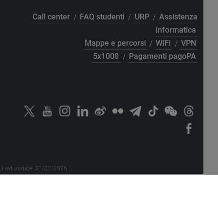
Call center
/
FAQ studenti
/
URP
/
Assistenza
informatica
Mappe e percorsi
/
WiFi
/
VPN
5x1000
/
Pagamenti pagoPA
Last update: 31/07/2026