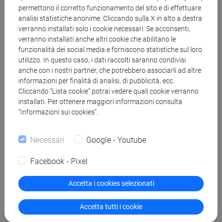
Attachment A
permettono il corretto funzionamento del sito e di effettuare
analisi statistiche anonime. Cliccando sulla X in alto a destra
verranno installati solo i cookie necessari. Se acconsenti,
Attachment A
verranno installati anche altri cookie che abilitano le
funzionalità dei social media e forniscono statistiche sul loro
utilizzo. In questo caso, i dati raccolti saranno condivisi
Information on personal Data Processing
anche con i nostri partner, che potrebbero associarli ad altre
informazioni per finalità di analisi, di pubblicità, ecc.
Cliccando “Lista cookie” potrai vedere quali cookie verranno
Information on personal Data Processing
installati. Per ottenere maggiori informazioni consulta
“Informazioni sui cookies”.
Call Bando senza progetto
prestabilito_nav.pdf
Necessari
Google - Youtube
Facebook - Pixel
Call Bando senza progetto
prestabilito_nav.pdf
Accetta i cookies selezionati
Costituzione della Commissione
Accetta tutti i cookie