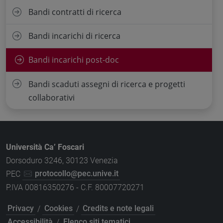
Bandi contratti di ricerca
Bandi incarichi di ricerca
Bandi incarichi post-doc
Bandi scaduti assegni di ricerca e progetti
collaborativi
Università Ca’ Foscari
Dorsoduro 3246, 30123 Venezia
PEC
protocollo@pec.unive.it
P.IVA 00816350276 - C.F. 80007720271
Privacy
/
Cookies
/
Credits e note legali
Accessibilità
/
Elenco siti tematici