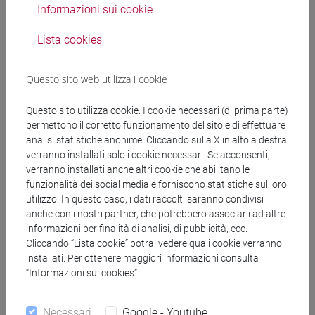
Informazioni sui cookie
Courtesy translation of the call
Lista cookies
CALL EN bando incarico post doc ERC
Gazit.docx.pdf
Questo sito web utilizza i cookie
Questo sito utilizza cookie. I cookie necessari (di prima parte)
Costituzione della Commissione
permettono il corretto funzionamento del sito e di effettuare
giudicatrice nella procedura pubblica di
analisi statistiche anonime. Cliccando sulla X in alto a destra
verranno installati solo i cookie necessari. Se acconsenti,
selezione per il conferimento di un
verranno installati anche altri cookie che abilitano le
incarico post-doc ai sensi dell’art. 22-bis
funzionalità dei social media e forniscono statistiche sul loro
utilizzo. In questo caso, i dati raccolti saranno condivisi
della Legge 30 dicembre 2010, n. 240,
anche con i nostri partner, che potrebbero associarli ad altre
informazioni per finalità di analisi, di pubblicità, ecc.
gruppo scientifico disciplinare gruppo
Cliccando “Lista cookie” potrai vedere quali cookie verranno
scientifico disciplinare 10/PEMM-01 (arti
installati. Per ottenere maggiori informazioni consulta
“Informazioni sui cookies”.
performative, musicali, cinematografiche
e mediali), settore scientifico-disciplinare
Necessari
Google - Youtube