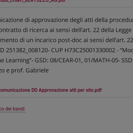
ubb_criteri_BERTUZZO_AG.pdf
azione di approvazione degli atti della procedur
ontratto di ricerca ai sensi dell’art. 22 della Legg
mento di un incarico post-doc ai sensi dell’art. 
 -ID 251382_008120- CUP H73C25001330002 - “Mode
e Learning”- GSD: 08/CEAR-01, 01/MATH-05- SSD:
o e prof. Gabriele
omunicazione DD Approvazione atti per sito.pdf
nco dei bandi