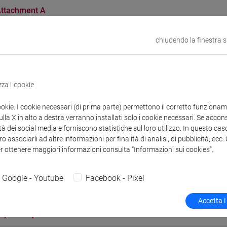
ttachment A
chiudendo la finestra 
ation on personal Data Processing
nformation on personal Data Processing
zza i cookie
ookie. I cookie necessari (di prima parte) permettono il corretto funzionamen
ra pubblica di selezione per il conferimento di un
la X in alto a destra verranno installati solo i cookie necessari. Se accons
Legge 30 dicembre 2010, n. 240, PR Veneto FESR 2
tà dei social media e forniscono statistiche sul loro utilizzo. In questo cas
o associarli ad altre informazioni per finalità di analisi, di pubblicità, ecc
3C25001330002 - “Modellazione Idrologico-Idrau
er ottenere maggiori informazioni consulta “Informazioni sui cookies”.
R-01, 01/MATH-05- SSD: CEAR 01/B, MATH-05/A,Tut
Google - Youtube
Facebook - Pixel
Accetta i
opertina.pdf