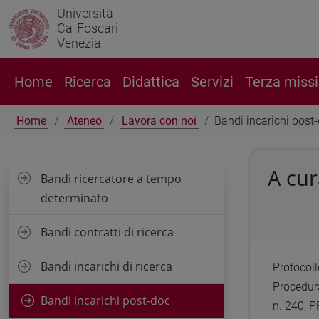
Università
Ca' Foscari
Venezia
Home
Ricerca
Didattica
Servizi
Terza miss
Home
Ateneo
Lavora con noi
Bandi incarichi post
A cur
Bandi ricercatore a tempo
determinato
Bandi contratti di ricerca
Bandi incarichi di ricerca
Protocol
Procedura
Bandi incarichi post-doc
n. 240, 