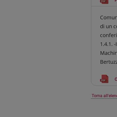
P
Comunic
di un c
conferi
1.4.1.
Machin
Bertuzz
C
Torna all'ele