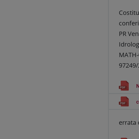
Costitu
conferi
PR Ven
Idrolo
MATH-05
97249/
c
errata 