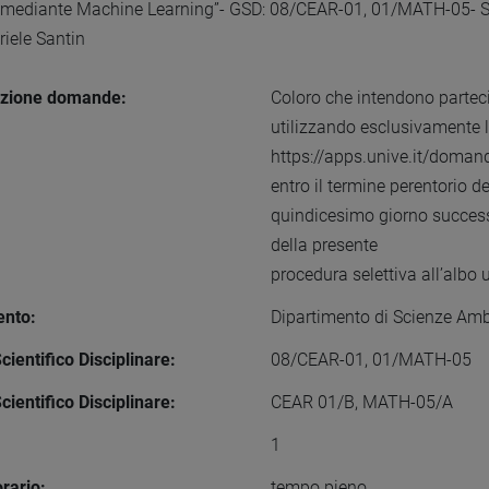
a mediante Machine Learning”- GSD: 08/CEAR-01, 01/MATH-05- SS
riele Santin
azione domande:
Coloro che intendono partec
utilizzando esclusivamente l
https://apps.unive.it/doma
entro il termine perentorio 
quindicesimo giorno successi
della presente
procedura selettiva all’albo uf
ento:
Dipartimento di Scienze Ambi
ientifico Disciplinare:
08/CEAR-01, 01/MATH-05
cientifico Disciplinare:
CEAR 01/B, MATH-05/A
1
rario:
tempo pieno