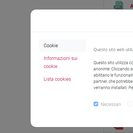
A
Inform
Cookie
I
Questo sito web utili
Informazioni sui
Questo sito utilizza c
Procedu
cookie
anonime. Cliccando sul
della 
abilitano le funzionali
Lista cookies
partner, che potrebber
CUP H7
verranno installati. P
08/CEA
Santin
Necessari
c