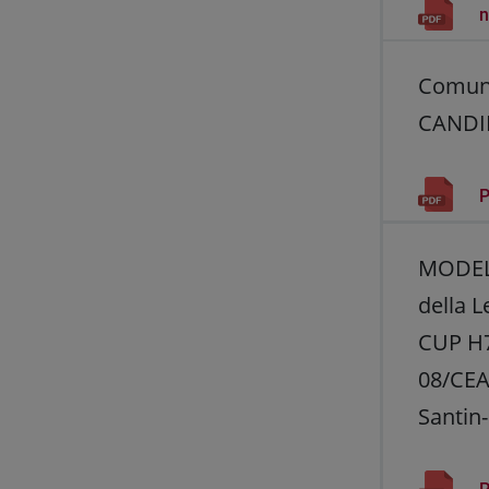
n
Comunic
CANDI
P
MODELLO
della 
CUP H7
08/CEA
Santin-