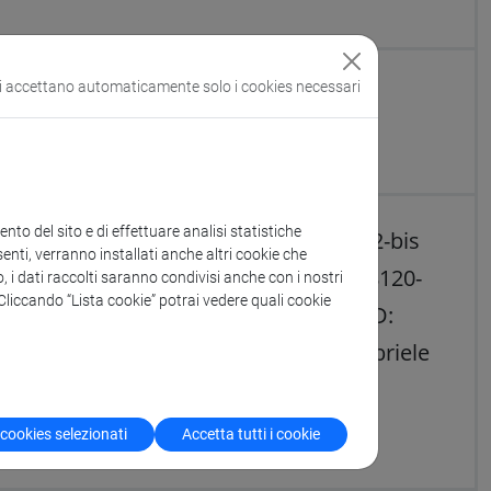
si accettano automaticamente solo i cookies necessari
to del sito e di effettuare analisi statistiche
 incarico post-doc ai sensi dell’art. 22-bis
enti, verranno installati anche altri cookie che
021-2027, Azione 1.4.1. -ID 251382_008120-
o, i dati raccolti saranno condivisi anche con i nostri
. Cliccando “Lista cookie” potrai vedere quali cookie
lica mediante Machine Learning”- GSD:
or: Prof. Enrico Bertuzzo e prof. Gabriele
 cookies selezionati
Accetta tutti i cookie