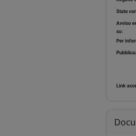
Stato co
Avviso e
su:
Per info
Pubblicaz
Link acc
Docum