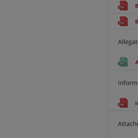
B
B
Allegat
A
Informa
I
Attach