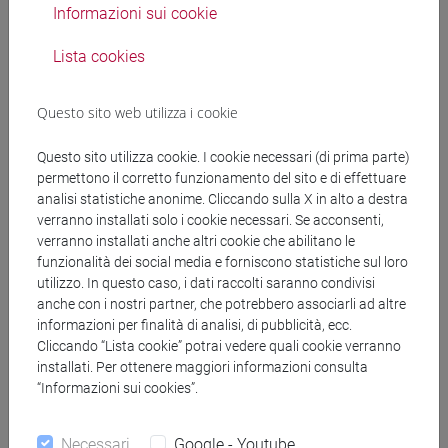
posto di collaboratore ed esperto linguistico (CEL) di
Informazioni sui cookie
madrelingua spagnola a tempo indeterminato,
Lista cookies
prioritariamente riservato a volontari delle Forze
Armate ai sensi del D. Lgs. 66/2010.
Questo sito web utilizza i cookie
Bando e allegati
[95303/2024]
Questo sito utilizza cookie. I cookie necessari (di prima parte)
permettono il corretto funzionamento del sito e di effettuare
analisi statistiche anonime. Cliccando sulla X in alto a destra
A cura di ARU-CEL
verranno installati solo i cookie necessari. Se acconsenti,
verranno installati anche altri cookie che abilitano le
Candidature scadute:
27/05/2023
funzionalità dei social media e forniscono statistiche sul loro
utilizzo. In questo caso, i dati raccolti saranno condivisi
anche con i nostri partner, che potrebbero associarli ad altre
Protocollo n. 98010 del 21/04/2023
informazioni per finalità di analisi, di pubblicità, ecc.
Bando di selezione pubblica per la formazione di una
Cliccando “Lista cookie” potrai vedere quali cookie verranno
installati. Per ottenere maggiori informazioni consulta
graduatoria di collaboratori ed esperti linguistici (CEL)
“Informazioni sui cookies”.
di madrelingua turca da utilizzare nell’ipotesi di
assunzione a tempo determinato.
Necessari
Google - Youtube