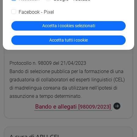
Bando e allegati
[98010/2023]
Facebook - Pixel
Accetta i cookies selezionati
A cura di ARU-CEL
Accetta tutti i cookie
Candidature scadute:
27/05/2023
Protocollo n. 98009 del 21/04/2023
Bando di selezione pubblica per la formazione di una
graduatoria di collaboratori ed esperti linguistici (CEL)
di madrelingua coreana da utilizzare nell’ipotesi di
assunzione a tempo determinato.
Bando e allegati
[98009/2023]
A cura di ARU-CEL