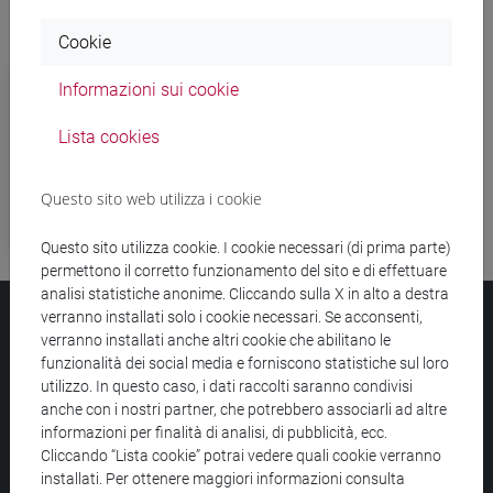
Cookie
Personale tecnico amministrativo (PTA)
Informazioni sui cookie
Collaboratori ed Esperti Linguistici (CEL)
Lista cookies
Tecnologi
Questo sito web utilizza i cookie
Progressione Economica Verticale (PEV)
Questo sito utilizza cookie. I cookie necessari (di prima parte)
permettono il corretto funzionamento del sito e di effettuare
analisi statistiche anonime. Cliccando sulla X in alto a destra
verranno installati solo i cookie necessari. Se acconsenti,
Università Ca’ Foscari
verranno installati anche altri cookie che abilitano le
funzionalità dei social media e forniscono statistiche sul loro
Dorsoduro 3246, 30123 Venezia
utilizzo. In questo caso, i dati raccolti saranno condivisi
PEC
protocollo@pec.unive.it
anche con i nostri partner, che potrebbero associarli ad altre
P.IVA 00816350276 - C.F. 80007720271
informazioni per finalità di analisi, di pubblicità, ecc.
Cliccando “Lista cookie” potrai vedere quali cookie verranno
Privacy
/
Cookies
/
Credits e note legali
installati. Per ottenere maggiori informazioni consulta