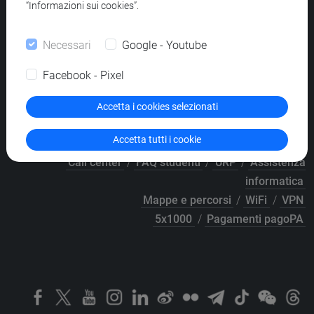
“Informazioni sui cookies”.
Accessibilità
/
Elenco siti tematici
Necessari
Google - Youtube
Facebook - Pixel
Accetta i cookies selezionati
Webmail
/
Area riservata
Accetta tutti i cookie
Call center
/
FAQ studenti
/
URP
/
Assistenza
informatica
Mappe e percorsi
/
WiFi
/
VPN
5x1000
/
Pagamenti pagoPA