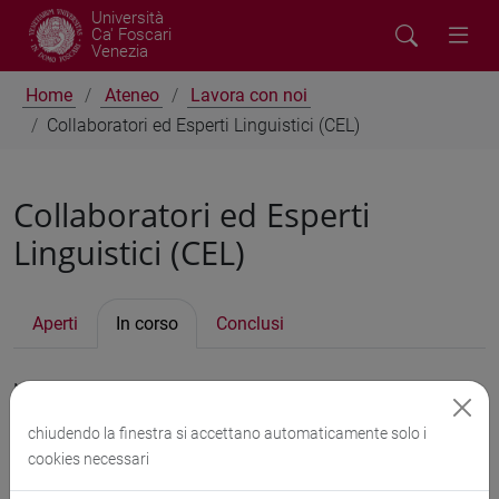
Università
Ca' Foscari
Venezia
Home
Ateneo
Lavora con noi
Collaboratori ed Esperti Linguistici (CEL)
Collaboratori ed Esperti
Linguistici (CEL)
Aperti
In corso
Conclusi
Nessun concorso trovato per il tab selezionato.
chiudendo la finestra si accettano automaticamente solo i
cookies necessari