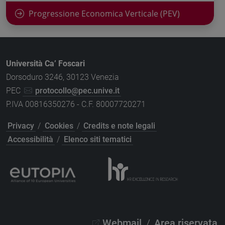
Progressione Economica Verticale (PEV)
Università Ca’ Foscari
Dorsoduro 3246, 30123 Venezia
PEC
protocollo@pec.unive.it
P.IVA 00816350276 - C.F. 80007720271
Privacy
/
Cookies
/
Credits e note legali
Accessibilità
/
Elenco siti tematici
Webmail
/
Area riservata