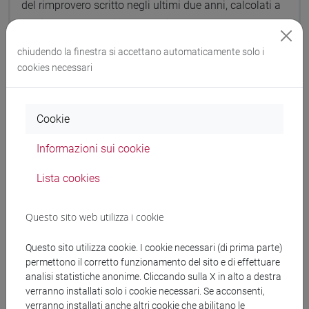
del rimprovero scritto negli ultimi due anni, calcolati a
partire dalla data di presentazione della domanda
Prove:
chiudendo la finestra si accettano automaticamente solo i
cookies necessari
La selezione dei candidati avviene mediante:
a) Valutazione delle competenze professionali
acquisite risultanti dal curriculum del dipendente
Cookie
b) Un colloquio vertente sulla verifica delle conoscenze
e competenze esplicitate all’art.2 del bando, connesse
Informazioni sui cookie
alle attività in capo al ruolo. Verranno inoltre verificate
Lista cookies
la conoscenza della lingua inglese e le conoscenze
informatiche richieste dal bando. La prova potrà
Questo sito web utilizza i cookie
svolgersi anche in modalità telematica attraverso
l'utilizzo di strumenti informatici e digitali, garantendo
Questo sito utilizza cookie. I cookie necessari (di prima parte)
l'adozione di soluzioni tecniche che
permettono il corretto funzionamento del sito e di effettuare
assicurino la pubblicità della stessa, l'identificazione
analisi statistiche anonime. Cliccando sulla X in alto a destra
verranno installati solo i cookie necessari. Se acconsenti,
dei partecipanti, nonché la sicurezza delle
verranno installati anche altri cookie che abilitano le