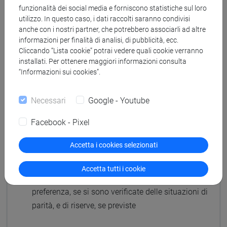
comunicazioni e la loro tracciabilità.
funzionalità dei social media e forniscono statistiche sul loro
utilizzo. In questo caso, i dati raccolti saranno condivisi
Per informazioni:
anche con i nostri partner, che potrebbero associarli ad altre
pta.concorsi@unive.it
informazioni per finalità di analisi, di pubblicità, ecc.
Cliccando “Lista cookie” potrai vedere quali cookie verranno
Pubblicazione in area riservata, ai sensi dell'art. 35
installati. Per ottenere maggiori informazioni consulta
co. 5-quater e 35-ter co. 2 del D.lgs. n. 165/2001:
“Informazioni sui cookies”.
accesso
riservato ai soli partecipanti
alla selezione
per la visione:
Necessari
Google - Youtube
esiti delle prove e di eventuale valutazione dei
Facebook - Pixel
titoli
eventuali convocazioni
Accetta i cookies selezionati
graduatoria di merito e finale, risultante
dall'applicazione dei titoli sulla graduatoria di
Accetta tutti i cookie
merito e dell'eventuale applicazione dei titoli di
preferenza, se si sono verificate delle situazioni di
parità, e di riserve, se previste