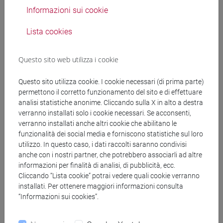
colloquio
Informazioni sui cookie
Per informazioni:
Lista cookies
tel: 041 2348208 email: pta.concorsi@unive.it
Questo sito web utilizza i cookie
Pubblicazione in area riservata, ai sensi dell'art. 35
co. 5-quater e 35-ter co. 2 del D.lgs. n. 165/2001:
Questo sito utilizza cookie. I cookie necessari (di prima parte)
accesso
riservato ai soli partecipanti
alla selezione
permettono il corretto funzionamento del sito e di effettuare
per la visione:
analisi statistiche anonime. Cliccando sulla X in alto a destra
verranno installati solo i cookie necessari. Se acconsenti,
esiti delle prove e di eventuale valutazione dei
verranno installati anche altri cookie che abilitano le
titoli
funzionalità dei social media e forniscono statistiche sul loro
eventuali convocazioni
utilizzo. In questo caso, i dati raccolti saranno condivisi
anche con i nostri partner, che potrebbero associarli ad altre
graduatoria di merito e finale, risultante
informazioni per finalità di analisi, di pubblicità, ecc.
dall'applicazione dei titoli sulla graduatoria di
Cliccando “Lista cookie” potrai vedere quali cookie verranno
merito e dell'eventuale applicazione dei titoli di
installati. Per ottenere maggiori informazioni consulta
preferenza, se si sono verificate delle situazioni di
“Informazioni sui cookies”.
parità, e di riserve, se previste