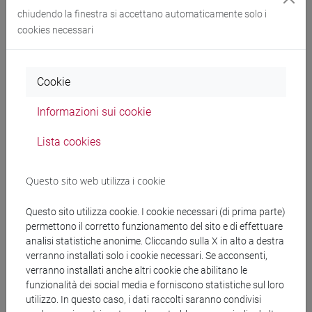
chiudendo la finestra si accettano automaticamente solo i
Oriente Antico” richiesta dalla prof.ssa Paola Corò.
cookies necessari
Progetto contabile: -
SU.RIPORTOFUDD2023_RIVISTE_riportoletterah
Scadenza:
19/09/2024
Cookie
Informazioni sui cookie
Documenti collegati al
Lista cookies
bando
Questo sito web utilizza i cookie
Questo sito utilizza cookie. I cookie necessari (di prima parte)
permettono il corretto funzionamento del sito e di effettuare
copertina.pdf
analisi statistiche anonime. Cliccando sulla X in alto a destra
verranno installati solo i cookie necessari. Se acconsenti,
decreto.pdf
verranno installati anche altri cookie che abilitano le
funzionalità dei social media e forniscono statistiche sul loro
utilizzo. In questo caso, i dati raccolti saranno condivisi