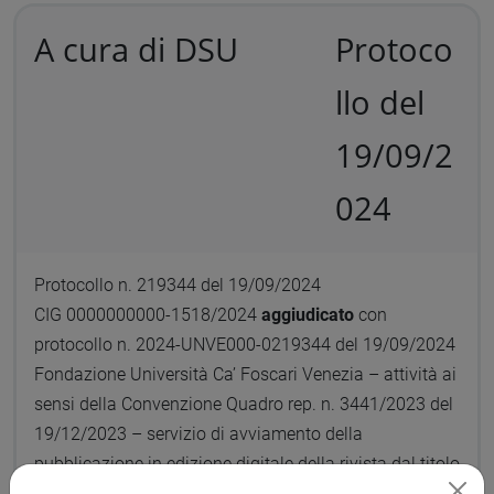
A cura di DSU
Protoco
llo del
19/09/2
024
Protocollo n. 219344 del 19/09/2024
CIG 0000000000-1518/2024
aggiudicato
con
protocollo n. 2024-UNVE000-0219344 del 19/09/2024
Fondazione Università Ca’ Foscari Venezia – attività ai
sensi della Convenzione Quadro rep. n. 3441/2023 del
19/12/2023 – servizio di avviamento della
pubblicazione in edizione digitale della rivista dal titolo
“Kaskal - Rivista di storia, ambienti e culture del Vicino