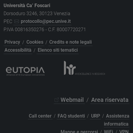
Università Ca’ Foscari
Dorsoduro 3246, 30123 Venezia
PEC
protocollo@pec.unive.it
P.IVA 00816350276 - C.F. 80007720271
Privacy
/
Cookies
/
Credits e note legali
Accessibilità
/
Elenco siti tematici
Webmail
/
Area riservata
Call center
/
FAQ studenti
/
URP
/
Assistenza
informatica
Mappe e percorsi
/
WiFi
/
VPN