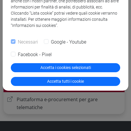
anche con i nostri partner, che potrebbero associarli ad altre
Banca Dati Nazionale dei Contratti Pubblici
informazioni per finalità di analisi, di pubblicità, ecc.
Cliccando “Lista cookie” potrai vedere quali cookie verranno
Torna all'elenco dei bandi
installati. Per ottenere maggiori informazioni consulta
“Informazioni sui cookies”.
Necessari
Google - Youtube
Facebook - Pixel
Procedure di gara per cui è possibile
Accetta i cookies selezionati
presentare offerta
Accetta tutti i cookie
Altre procedure
Piattaforma e-procurement per gare
telematiche