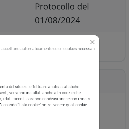
Protocollo del
01/08/2024
si accettano automaticamente solo i cookies necessari
ne - CIG B23B52FCBB – CUP H77G22000040004
to del sito e di effettuare analisi statistiche
enti, verranno installati anche altri cookie che
o, i dati raccolti saranno condivisi anche con i nostri
. Cliccando “Lista cookie” potrai vedere quali cookie