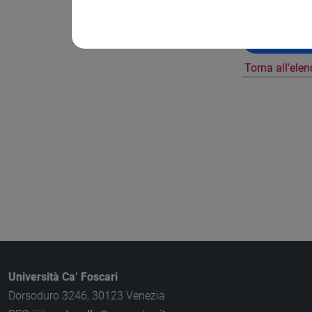
Banca Dati N
Torna all'ele
Università Ca’ Foscari
Dorsoduro 3246, 30123 Venezia