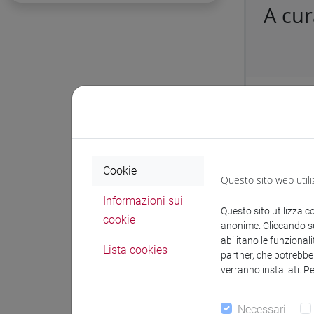
A cur
Protocol
Affidame
Cookie
Questo sito web utili
Docum
Informazioni sui
Questo sito utilizza c
cookie
anonime. Cliccando sul
abilitano le funzionali
Lista cookies
partner, che potrebber
verranno installati. P
Necessari