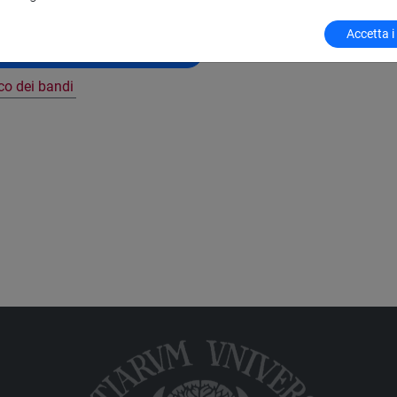
Accetta i
azionale dei Contratti Pubblici
nco dei bandi