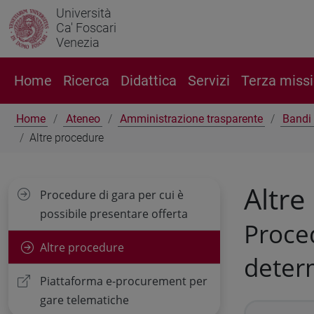
Università
Ca' Foscari
Venezia
Home
Ricerca
Didattica
Servizi
Terza miss
Home
Ateneo
Amministrazione trasparente
Bandi 
Altre procedure
Altre
Procedure di gara per cui è
possibile presentare offerta
Proced
Altre procedure
deter
Piattaforma e-procurement per
gare telematiche