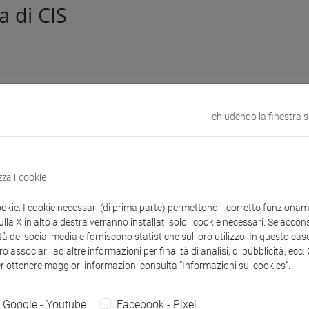
a di CIS
lo n. 189379 del 01/08/2024
chiudendo la finestra 
nto diretto per la fornitura di Bilance analitiche di precisio
zza i cookie
enti collegati al bando
ookie. I cookie necessari (di prima parte) permettono il corretto funzionamen
la X in alto a destra verranno installati solo i cookie necessari. Se accons
tà dei social media e forniscono statistiche sul loro utilizzo. In questo cas
copertina.pdf
o associarli ad altre informazioni per finalità di analisi, di pubblicità, ecc
er ottenere maggiori informazioni consulta “Informazioni sui cookies”.
decreto.pdf
Google - Youtube
Facebook - Pixel