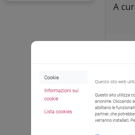
A cur
Protocol
Affidamen
rimedi. N
Cookie
Questo sito web utili
Docum
Informazioni sui
Questo sito utilizza c
cookie
anonime. Cliccando sul
abilitano le funzionali
Lista cookies
partner, che potrebber
verranno installati. P