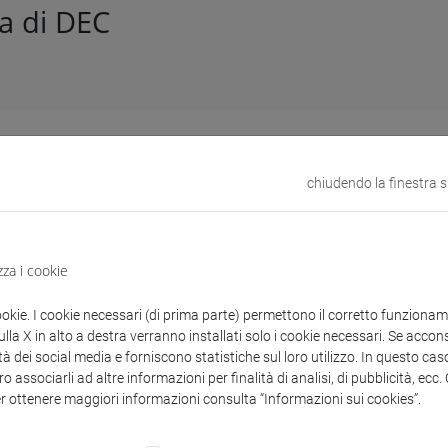
a di DEC
lo n. 185173 del 25/07/2024
to diretto per il servizio di pubblicazione di copie a stampa de
chiudendo la finestra 
uove strategie di private enforcement tra restituzioni e risarci
zza i cookie
enti collegati al bando
ookie. I cookie necessari (di prima parte) permettono il corretto funzionamen
la X in alto a destra verranno installati solo i cookie necessari. Se accons
tà dei social media e forniscono statistiche sul loro utilizzo. In questo cas
o associarli ad altre informazioni per finalità di analisi, di pubblicità, ecc
copertina.pdf
er ottenere maggiori informazioni consulta “Informazioni sui cookies”.
decreto.pdf