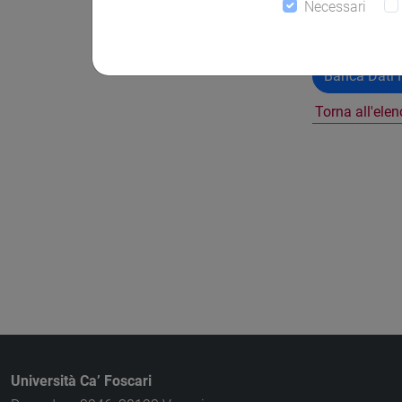
Necessari
Banca Dati N
Torna all'ele
Università Ca’ Foscari