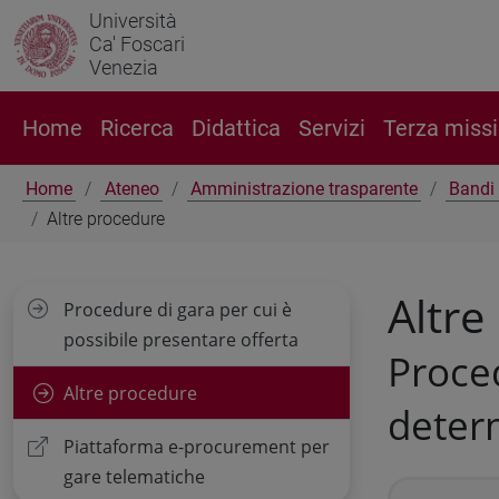
Università
Ca' Foscari
Venezia
Home
Ricerca
Didattica
Servizi
Terza miss
Home
Ateneo
Amministrazione trasparente
Bandi 
Altre procedure
Altre
Procedure di gara per cui è
possibile presentare offerta
Proced
Altre procedure
deter
Piattaforma e-procurement per
gare telematiche