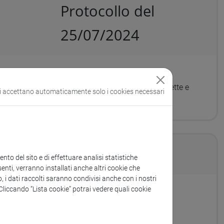
Protocollo del
25/07/2024
l volume monografico “Pratiche commerciali scorrette e
si accettano automaticamente solo i cookies necessari
mento”. CIG B276CACE21.
to del sito e di effettuare analisi statistiche
enti, verranno installati anche altri cookie che
o, i dati raccolti saranno condivisi anche con i nostri
. Cliccando “Lista cookie” potrai vedere quali cookie