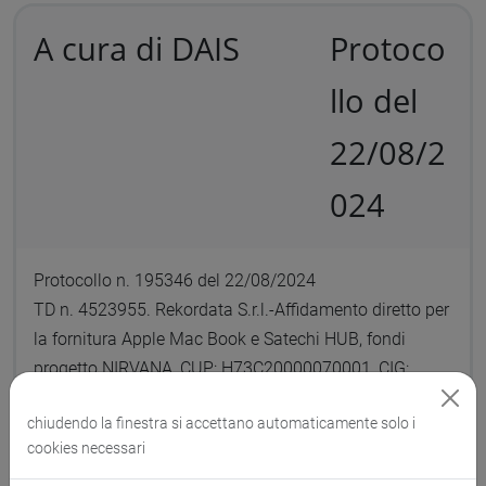
A cura di DAIS
Protoco
llo del
22/08/2
024
Protocollo n. 195346 del 22/08/2024
TD n. 4523955. Rekordata S.r.l.-Affidamento diretto per
la fornitura Apple Mac Book e Satechi HUB, fondi
progetto NIRVANA, CUP: H73C20000070001, CIG:
B284E52427, € 1.689,00
chiudendo la finestra si accettano automaticamente solo i
cookies necessari