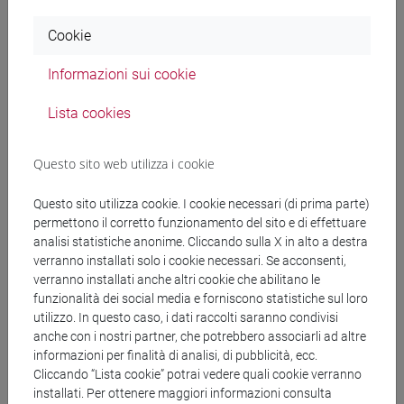
Documenti collegati al
Cookie
bando
Informazioni sui cookie
Lista cookies
copertina.pdf
Questo sito web utilizza i cookie
DET. A CONTRARRE- NIRVANA PRIN-
ROSSI.pdf
Questo sito utilizza cookie. I cookie necessari (di prima parte)
permettono il corretto funzionamento del sito e di effettuare
analisi statistiche anonime. Cliccando sulla X in alto a destra
verranno installati solo i cookie necessari. Se acconsenti,
Banca Dati Nazionale dei Contratti Pubblici
verranno installati anche altri cookie che abilitano le
funzionalità dei social media e forniscono statistiche sul loro
Torna all'elenco dei bandi
utilizzo. In questo caso, i dati raccolti saranno condivisi
anche con i nostri partner, che potrebbero associarli ad altre
informazioni per finalità di analisi, di pubblicità, ecc.
Cliccando “Lista cookie” potrai vedere quali cookie verranno
installati. Per ottenere maggiori informazioni consulta