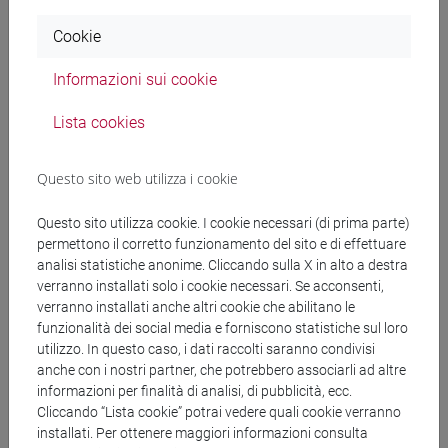
Documenti collegati al
Cookie
Informazioni sui cookie
bando
Lista cookies
copertina.pdf
Questo sito web utilizza i cookie
decreto.pdf
Questo sito utilizza cookie. I cookie necessari (di prima parte)
permettono il corretto funzionamento del sito e di effettuare
analisi statistiche anonime. Cliccando sulla X in alto a destra
verranno installati solo i cookie necessari. Se acconsenti,
Banca Dati Nazionale dei Contratti Pubblici
verranno installati anche altri cookie che abilitano le
funzionalità dei social media e forniscono statistiche sul loro
Torna all'elenco dei bandi
utilizzo. In questo caso, i dati raccolti saranno condivisi
anche con i nostri partner, che potrebbero associarli ad altre
informazioni per finalità di analisi, di pubblicità, ecc.
Cliccando “Lista cookie” potrai vedere quali cookie verranno
installati. Per ottenere maggiori informazioni consulta