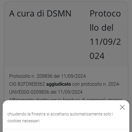
A cura di DSMN
Protoco
llo del
11/09/2
024
Protocollo n. 209836 del 11/09/2024
CIG B2FD9EB562
aggiudicato
con protocollo n. 2024-
UNVE000-0209836 del 11/09/2024
Affidamento diretto per la fornitura di composti chimici
- Trattativa Diretta n. 4588791- CIG B2FD9EB562
chiudendo la finestra si accettano automaticamente solo i
Scadenza:
09/09/2024
cookies necessari