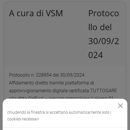
A cura di VSM
Protoco
llo del
30/09/2
024
Protocollo n. 228954 del 30/09/2024
Affidamento diretto tramite piattaforma di
approvvigionamento digitale certificata TUTTOGARE
alla ditta GHP srl – servizio ristorazione il giorno 01
ottobre 2024 - evento “International Advisory Board
chiudendo la finestra si accettano automaticamente solo i
Meeting” - CIG B33A7278D0
cookies necessari