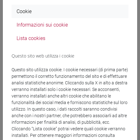
Documenti collegati al
Cookie
Informazioni sui cookie
bando
Lista cookies
copertina.pdf
Questo sito web utilizza i cookie
decreto.pdf
Questo sito utilizza cookie. I cookie necessari (di prima parte)
permettono il corretto funzionamento del sito e di effettuare
analisi statistiche anonime. Cliccando sulla X in alto a destra
verranno installati solo i cookie necessari. Se acconsenti,
Banca Dati Nazionale dei Contratti Pubblici
verranno installati anche altri cookie che abilitano le
funzionalità dei social media e forniscono statistiche sul loro
Torna all'elenco dei bandi
utilizzo. In questo caso, i dati raccolti saranno condivisi
anche con i nostri partner, che potrebbero associarli ad altre
informazioni per finalità di analisi, di pubblicità, ecc.
Cliccando “Lista cookie” potrai vedere quali cookie verranno
installati. Per ottenere maggiori informazioni consulta