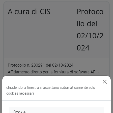
A cura di CIS
Protoco
llo del
02/10/2
024
Protocollo n. 230291 del 02/10/2024
Affidamento diretto per la fornitura di software API -
CIG B33E79B90B
chiudendo la finestra si accettano automaticamente solo i
cookies necessari
Documenti collegati al
Cookie