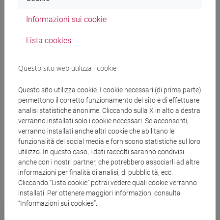
bando
Informazioni sui cookie
Lista cookies
copertina.pdf
decreto.pdf
Questo sito web utilizza i cookie
Questo sito utilizza cookie. I cookie necessari (di prima parte)
permettono il corretto funzionamento del sito e di effettuare
Banca Dati Nazionale dei Contratti Pubblici
analisi statistiche anonime. Cliccando sulla X in alto a destra
verranno installati solo i cookie necessari. Se acconsenti,
Torna all'elenco dei bandi
verranno installati anche altri cookie che abilitano le
funzionalità dei social media e forniscono statistiche sul loro
utilizzo. In questo caso, i dati raccolti saranno condivisi
anche con i nostri partner, che potrebbero associarli ad altre
informazioni per finalità di analisi, di pubblicità, ecc.
Cliccando “Lista cookie” potrai vedere quali cookie verranno
installati. Per ottenere maggiori informazioni consulta
“Informazioni sui cookies”.
Procedure di gara per cui è possibile