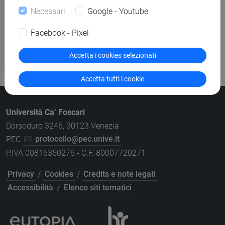
presentare offerta
Necessari
Google - Youtube
Altre procedure
Facebook - Pixel
Piattaforma e-procurement per gare
Accetta i cookies selezionati
telematiche
Accetta tutti i cookie
Università Ca’ Foscari
Dorsoduro 3246, 30123 Venezia
PEC
protocollo@pec.unive.it
P.IVA 00816350276 - C.F. 80007720271
Privacy
/
Cookies
/
Credits e note legali
Accessibilità
/
Elenco siti tematici