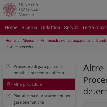
Università
Ca' Foscari
Venezia
Home
Ricerca
Didattica
Servizi
Terza miss
Home
Ateneo
Amministrazione trasparente
Bandi 
Altre procedure
Altre
Procedure di gara per cui è
possibile presentare offerta
Proced
Altre procedure
deter
Piattaforma e-procurement per
gare telematiche