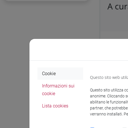
A cu
Protocol
Affidamen
dell'Uni
Cookie
Questo sito web utili
Docum
Informazioni sui
Questo sito utilizza c
cookie
anonime. Cliccando sul
abilitano le funzionali
Lista cookies
partner, che potrebber
verranno installati. P