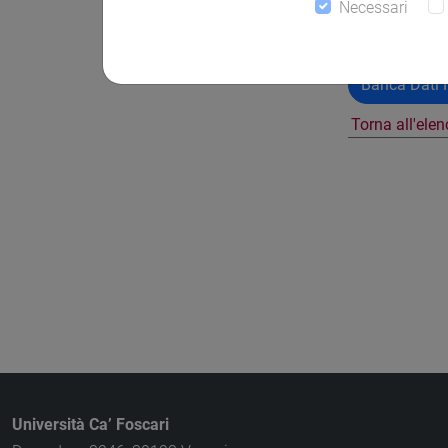
Necessari
Banca Dati N
Torna all'ele
Università Ca’ Foscari