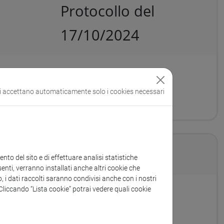
Protocollo del
17/10/2024
a di segnaletica per la sede di Ca' Cappello
si accettano automaticamente solo i cookies necessari
CIG derivato B36E6238D0.
to del sito e di effettuare analisi statistiche
enti, verranno installati anche altri cookie che
o, i dati raccolti saranno condivisi anche con i nostri
. Cliccando “Lista cookie” potrai vedere quali cookie