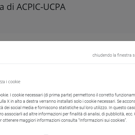
ra di ACPIC-UCPA
lo n. 240921 del 17/10/2024
to diretto in adesione ad Accordo Quadro a REMOR SRL. Fornitur
chiudendo la finestra 
versità Ca' Foscari Venezia. CIG Accordo Quadro: 9346807D21. 
zza i cookie
enti collegati al bando
ookie. I cookie necessari (di prima parte) permettono il corretto funzionamen
la X in alto a destra verranno installati solo i cookie necessari. Se accons
tà dei social media e forniscono statistiche sul loro utilizzo. In questo cas
o associarli ad altre informazioni per finalità di analisi, di pubblicità, ecc
copertina.pdf
er ottenere maggiori informazioni consulta “Informazioni sui cookies”.
decreto.pdf