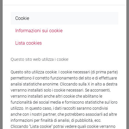
Cookie
Documenti collegati al
Informazioni sui cookie
bando
Lista cookies
Questo sito web utilizza i cookie
copertina.pdf
Questo sito utilizza cookie. I cookie necessari (di prima parte)
decreto.pdf
permettono il corretto funzionamento del sito e di effettuare
analisi statistiche anonime. Cliccando sulla X in alto a destra
verranno installati solo i cookie necessari. Se acconsenti,
verranno installati anche altri cookie che abilitano le
Banca Dati Nazionale dei Contratti Pubblici
funzionalità dei social media e forniscono statistiche sul loro
utilizzo. In questo caso, i dati raccolti saranno condivisi
Torna all'elenco dei bandi
anche con i nostri partner, che potrebbero associarli ad altre
informazioni per finalità di analisi, di pubblicità, ecc.
Cliccando “Lista cookie” potrai vedere quali cookie verranno