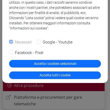
utilizzo. In questo caso, i dati raccolti saranno condivisi
anche con i nostri partner, che potrebbero associarli ad altre
informazioni per finalità di analisi, di pubblicità, ecc.
Banca Dati Nazionale dei Contratti Pubblici
Cliccando “Lista cookie” potrai vedere quali cookie verranno
installati. Per ottenere maggiori informazioni consulta
Torna all'elenco dei bandi
“Informazioni sui cookies”.
Necessari
Google - Youtube
Facebook - Pixel
Accetta i cookies selezionati
Procedure di gara per cui è possibile
presentare offerta
Accetta tutti i cookie
Altre procedure
Piattaforma e-procurement per gare
telematiche