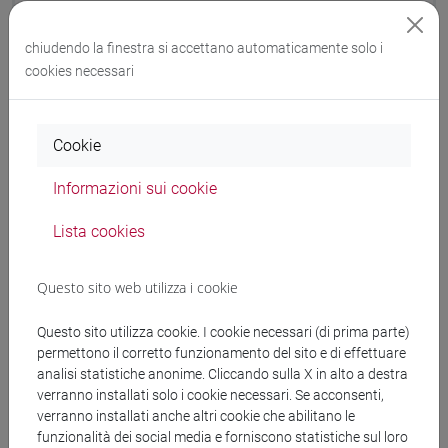
Documenti collegati al
chiudendo la finestra si accettano automaticamente solo i
bando
cookies necessari
Determina affidamento diretto.pdf
Cookie
copertina.pdf
Informazioni sui cookie
Lista cookies
RAPPORTO PERSONALE - TD 4887729 -
Affidamento diretto per la fornitura del bene:
torre meteo per l’osservatorio di Col
Questo sito web utilizza i cookie
Margherita – Progetto ITINERIS – Area Four
Industries Italia srl - €. 6.189,24 CIG:
Questo sito utilizza cookie. I cookie necessari (di prima parte)
B535EFFDCF CUP: B53C22002150006
permettono il corretto funzionamento del sito e di effettuare
analisi statistiche anonime. Cliccando sulla X in alto a destra
sub_7477586287904246339_4 - Situazione
verranno installati solo i cookie necessari. Se acconsenti,
verranno installati anche altri cookie che abilitano le
personale.pdf - Copia.pdf
funzionalità dei social media e forniscono statistiche sul loro