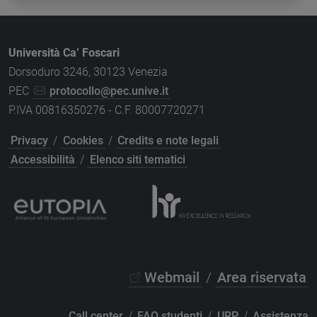
Università Ca’ Foscari
Dorsoduro 3246, 30123 Venezia
PEC
protocollo@pec.unive.it
P.IVA 00816350276 - C.F. 80007720271
Privacy
/
Cookies
/
Credits e note legali
Accessibilità
/
Elenco siti tematici
Webmail
/
Area riservata
Call center
/
FAQ studenti
/
URP
/
Assistenza