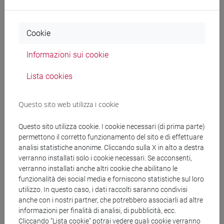
Documenti collegati al
Cookie
Informazioni sui cookie
bando
Lista cookies
Rev. 02_2025_ Strutture Determina fornitura
Questo sito web utilizza i cookie
beni e servizi affidamento diretto.pdf
Questo sito utilizza cookie. I cookie necessari (di prima parte)
copertina.pdf
permettono il corretto funzionamento del sito e di effettuare
analisi statistiche anonime. Cliccando sulla X in alto a destra
verranno installati solo i cookie necessari. Se acconsenti,
verranno installati anche altri cookie che abilitano le
funzionalità dei social media e forniscono statistiche sul loro
Banca Dati Nazionale dei Contratti Pubblici
utilizzo. In questo caso, i dati raccolti saranno condivisi
Torna all'elenco dei bandi
anche con i nostri partner, che potrebbero associarli ad altre
informazioni per finalità di analisi, di pubblicità, ecc.
Cliccando “Lista cookie” potrai vedere quali cookie verranno