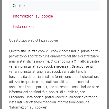
Documenti collegati al
Cookie
bando
Informazioni sui cookie
Lista cookies
copertina.pdf
Questo sito web utilizza i cookie
determina.pdf
Questo sito utilizza cookie. I cookie necessari (di prima parte)
permettono il corretto funzionamento del sito e di effettuare
analisi statistiche anonime. Cliccando sulla X in alto a destra
Banca Dati Nazionale dei Contratti Pubblici
verranno installati solo i cookie necessari. Se acconsenti,
verranno installati anche altri cookie che abilitano le
Torna all'elenco dei bandi
funzionalità dei social media e forniscono statistiche sul loro
utilizzo. In questo caso, i dati raccolti saranno condivisi
anche con i nostri partner, che potrebbero associarli ad altre
informazioni per finalità di analisi, di pubblicità, ecc.
Cliccando “Lista cookie” potrai vedere quali cookie verranno
installati. Per ottenere maggiori informazioni consulta
“Informazioni sui cookies”.