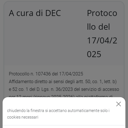
A cura di DEC
Protoco
llo del
17/04/2
025
Protocollo n. 107436 del 17/04/2025
Affidamento diretto ai sensi degli artt. 50, co. 1, lett. b)
e 52 co. 1 del D. Lgs. n. 36/2023 del servizio di accesso
per 12 mesi (rinnovo 2025-2026) alla piattaforma di
teaching online di ARPM (Advanced Risk and Portfolio
chiudendo la finestra si accettano automaticamente solo i
Management) LLC. CIG B63F008DEB.
cookies necessari