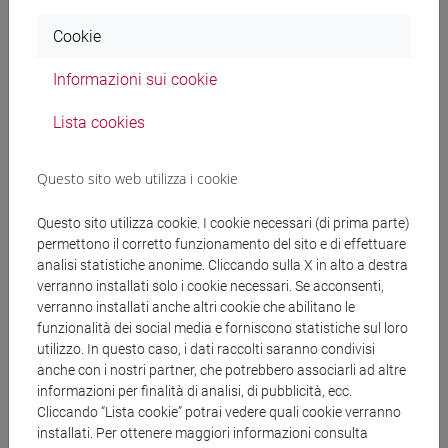
Documenti collegati al
Cookie
Informazioni sui cookie
bando
Lista cookies
copertina.pdf
Questo sito web utilizza i cookie
decreto.pdf
Questo sito utilizza cookie. I cookie necessari (di prima parte)
permettono il corretto funzionamento del sito e di effettuare
analisi statistiche anonime. Cliccando sulla X in alto a destra
verranno installati solo i cookie necessari. Se acconsenti,
Banca Dati Nazionale dei Contratti Pubblici
verranno installati anche altri cookie che abilitano le
funzionalità dei social media e forniscono statistiche sul loro
Torna all'elenco dei bandi
utilizzo. In questo caso, i dati raccolti saranno condivisi
anche con i nostri partner, che potrebbero associarli ad altre
informazioni per finalità di analisi, di pubblicità, ecc.
Cliccando “Lista cookie” potrai vedere quali cookie verranno
installati. Per ottenere maggiori informazioni consulta