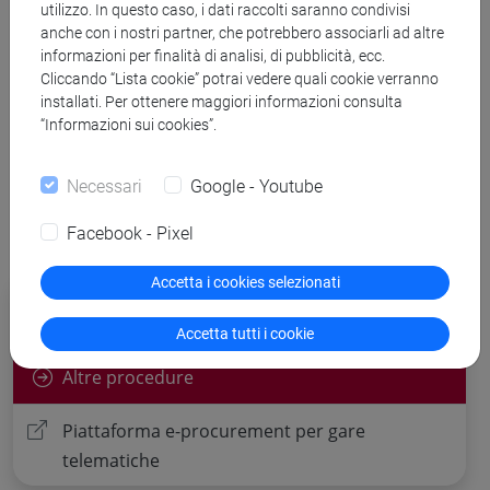
utilizzo. In questo caso, i dati raccolti saranno condivisi
anche con i nostri partner, che potrebbero associarli ad altre
informazioni per finalità di analisi, di pubblicità, ecc.
Banca Dati Nazionale dei Contratti Pubblici
Cliccando “Lista cookie” potrai vedere quali cookie verranno
installati. Per ottenere maggiori informazioni consulta
Torna all'elenco dei bandi
“Informazioni sui cookies”.
Necessari
Google - Youtube
Facebook - Pixel
Accetta i cookies selezionati
Procedure di gara per cui è possibile
presentare offerta
Accetta tutti i cookie
Altre procedure
Piattaforma e-procurement per gare
telematiche