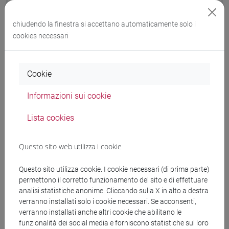
dall'Unione Europea – Next-GenerationEU - PIANO
chiudendo la finestra si accettano automaticamente solo i
NAZIONALE DI RIPRESA E RESILIENZA (PNRR) –
cookies necessari
MISSIONE 4 COMPONENTE 2, INVESTIMENTO 1.1
Fondo per il Programma Nazionale di Ricerca e
Progetti di Rilevante Interesse Nazionale (PRIN) CUP:
Cookie
H53D23002380006 CIG: B6DBEAF906
Informazioni sui cookie
Lista cookies
Documenti collegati al
Questo sito web utilizza i cookie
bando
Questo sito utilizza cookie. I cookie necessari (di prima parte)
permettono il corretto funzionamento del sito e di effettuare
analisi statistiche anonime. Cliccando sulla X in alto a destra
Determina Attiva Spa.pdf
verranno installati solo i cookie necessari. Se acconsenti,
verranno installati anche altri cookie che abilitano le
copertina.pdf
funzionalità dei social media e forniscono statistiche sul loro