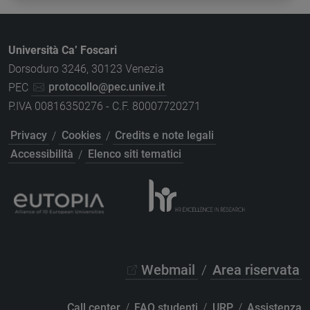
Università Ca’ Foscari
Dorsoduro 3246, 30123 Venezia
PEC
protocollo@pec.unive.it
P.IVA 00816350276 - C.F. 80007720271
Privacy
/
Cookies
/
Credits e note legali
Accessibilità
/
Elenco siti tematici
Webmail
/
Area riservata
Call center
/
FAQ studenti
/
URP
/
Assistenza