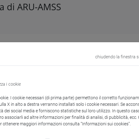
ra di ARU-AMSS
lo n. 163266 del 23/06/2025
to diretto del servizio formativo "Profili di responsabilità e aspe
chiudendo la finestra 
– Fondazione Università Ca' Foscari - Ing. Alessandro Venturini
zza i cookie
enti collegati al bando
ookie. I cookie necessari (di prima parte) permettono il corretto funzionamen
la X in alto a destra verranno installati solo i cookie necessari. Se accons
tà dei social media e forniscono statistiche sul loro utilizzo. In questo cas
o associarli ad altre informazioni per finalità di analisi, di pubblicità, ecc
etermina Dirigenziale Venturini.pdf
er ottenere maggiori informazioni consulta “Informazioni sui cookies”.
copertina.pdf