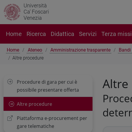
Università
Ca' Foscari
Venezia
Home
Ricerca
Didattica
Servizi
Terza miss
Home
Ateneo
Amministrazione trasparente
Bandi 
Altre procedure
Altre
Procedure di gara per cui è
possibile presentare offerta
Proced
Altre procedure
deter
Piattaforma e-procurement per
gare telematiche