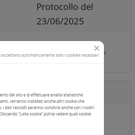
Protocollo del
23/06/2025
tti di business continuity in materia di prevenzione
si accettano automaticamente solo i cookies necessari
; CIG: B75E706349
to del sito e di effettuare analisi statistiche
enti, verranno installati anche altri cookie che
o, i dati raccolti saranno condivisi anche con i nostri
. Cliccando “Lista cookie” potrai vedere quali cookie