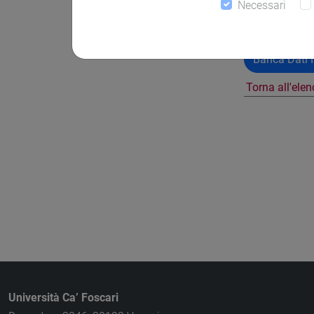
Necessari
Banca Dati N
Torna all'ele
Università Ca’ Foscari