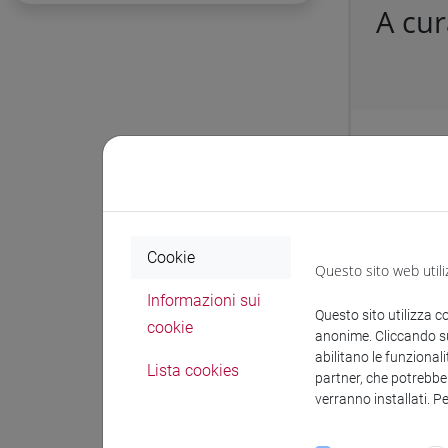
A cu
Protocol
Affidamen
incendi” 
Cookie
Questo sito web utili
Docum
Informazioni sui
Questo sito utilizza c
cookie
anonime. Cliccando sul
abilitano le funzionali
Lista cookies
partner, che potrebber
D
verranno installati. P