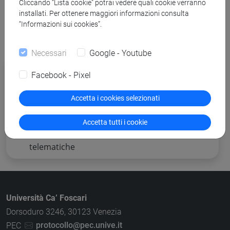
Cliccando “Lista cookie” potrai vedere quali cookie verranno
installati. Per ottenere maggiori informazioni consulta
“Informazioni sui cookies”.
Necessari
Google - Youtube
Procedure di gara per cui è possibile
Facebook - Pixel
presentare offerta
Accetta i cookies selezionati
Altre procedure
Accetta tutti i cookie
Piattaforma e-procurement per gare
telematiche
Università Ca’ Foscari
Dorsoduro 3246, 30123 Venezia
PEC
protocollo@pec.unive.it