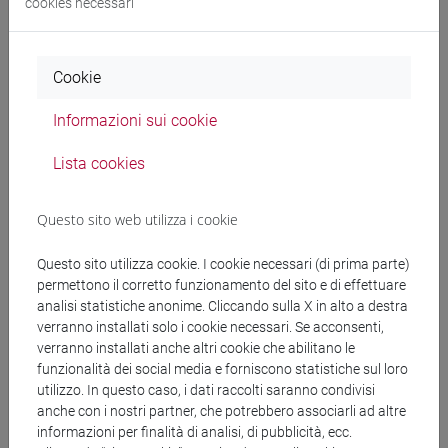
cookies necessari
Scadenza:
25/06/2025
Cookie
Documenti collegati al
Informazioni sui cookie
Lista cookies
bando
Questo sito web utilizza i cookie
Decreto_acquisto pannelli fonoassorbenti.pdf
Questo sito utilizza cookie. I cookie necessari (di prima parte)
permettono il corretto funzionamento del sito e di effettuare
copertina.pdf
analisi statistiche anonime. Cliccando sulla X in alto a destra
verranno installati solo i cookie necessari. Se acconsenti,
verranno installati anche altri cookie che abilitano le
funzionalità dei social media e forniscono statistiche sul loro
Banca Dati Nazionale dei Contratti Pubblici
utilizzo. In questo caso, i dati raccolti saranno condivisi
anche con i nostri partner, che potrebbero associarli ad altre
Torna all'elenco dei bandi
informazioni per finalità di analisi, di pubblicità, ecc.