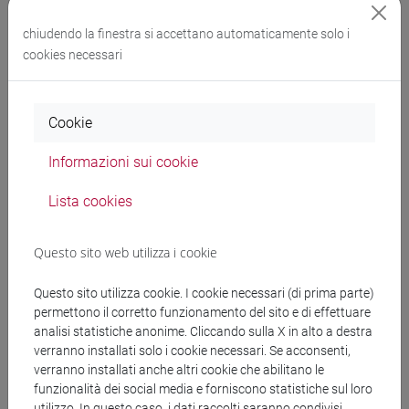
Dott.ssa Mara Pistellato, per l’importo di euro 2.281,40
chiudendo la finestra si accettano automaticamente solo i
(IVA inclusa). Progetto contabile
cookies necessari
iNEST.PNRR.EI.INEST.YOUNGRES.costidiretti.PISTELLA
, Codice CIG: B76FBF6C81 - CUP: H43C22000540006.
Cookie
Informazioni sui cookie
Documenti collegati al
Lista cookies
bando
Questo sito web utilizza i cookie
Questo sito utilizza cookie. I cookie necessari (di prima parte)
Decreto affidamento diretto_PNRR_iNEST
permettono il corretto funzionamento del sito e di effettuare
FABLAB VENEZIA SRL.pdf
analisi statistiche anonime. Cliccando sulla X in alto a destra
verranno installati solo i cookie necessari. Se acconsenti,
copertina.pdf
verranno installati anche altri cookie che abilitano le
funzionalità dei social media e forniscono statistiche sul loro
utilizzo. In questo caso, i dati raccolti saranno condivisi