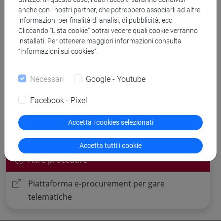
anche con i nostri partner, che potrebbero associarli ad altre
informazioni per finalità di analisi, di pubblicità, ecc.
Banca Dati Nazionale dei Contratti Pubblici
Cliccando “Lista cookie” potrai vedere quali cookie verranno
installati. Per ottenere maggiori informazioni consulta
Torna all'elenco dei bandi
“Informazioni sui cookies”.
Necessari
Google - Youtube
Facebook - Pixel
Procedure di gara per cui è possibile
Accetta i cookies selezionati
presentare offerta
Accetta tutti i cookie
Altre procedure
Piattaforma e-procurement per gare
telematiche