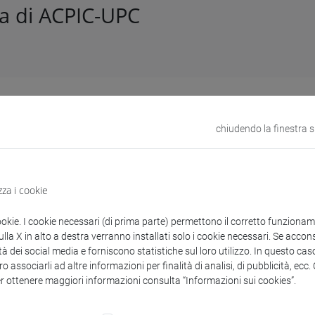
a di ACPIC-UPC
lo n. 192227 del 16/07/2025
to diretto a GRUPPOFALLANI S.R.L. Realizzazione di stampa su fi
chiudendo la finestra 
atro universitario". CIG: B798FF845E
zza i cookie
enti collegati al bando
ookie. I cookie necessari (di prima parte) permettono il corretto funzionamen
la X in alto a destra verranno installati solo i cookie necessari. Se accons
tà dei social media e forniscono statistiche sul loro utilizzo. In questo cas
o associarli ad altre informazioni per finalità di analisi, di pubblicità, ecc
DDG acquisto Pannello retroferroso_IST.pdf
er ottenere maggiori informazioni consulta “Informazioni sui cookies”.
copertina.pdf