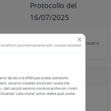
Protocollo del
16/07/2025
lm ferroso per la mostra Ca’ Foscari Tour "Ca’ Foscari e
si accettano automaticamente solo i cookies necessari
to del sito e di effettuare analisi statistiche
enti, verranno installati anche altri cookie che
o, i dati raccolti saranno condivisi anche con i nostri
. Cliccando “Lista cookie” potrai vedere quali cookie