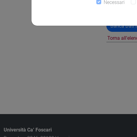
Necessari
Banca Dati N
Torna all'ele
Università Ca’ Foscari