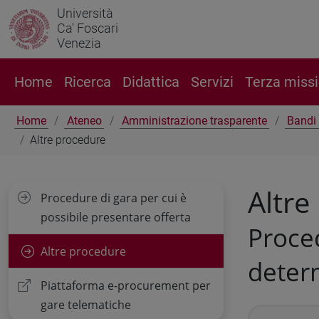
Università
Ca' Foscari
Venezia
Home
Ricerca
Didattica
Servizi
Terza miss
Home
Ateneo
Amministrazione trasparente
Bandi 
Altre procedure
Altre
Procedure di gara per cui è
possibile presentare offerta
Proced
Altre procedure
deter
Piattaforma e-procurement per
gare telematiche