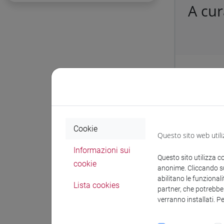
A cur
Protocol
Affidamen
il suo te
Cookie
Questo sito web utili
Docum
Informazioni sui
Questo sito utilizza c
cookie
anonime. Cliccando sul
abilitano le funzionali
Lista cookies
partner, che potrebber
verranno installati. P