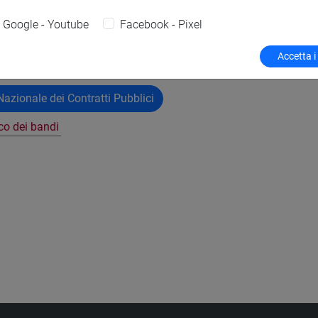
Google - Youtube
Facebook - Pixel
copertina.pdf
Accetta i
azionale dei Contratti Pubblici
nco dei bandi