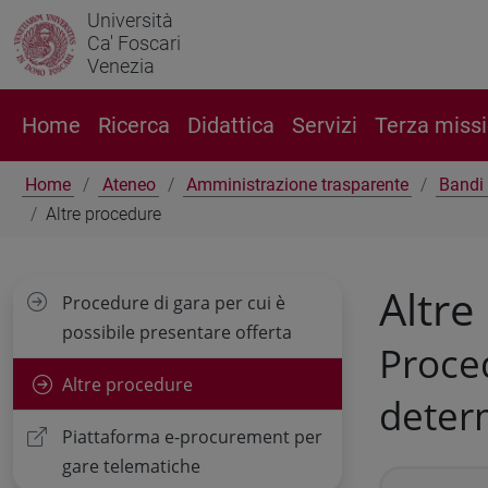
Università
Ca' Foscari
Venezia
Home
Ricerca
Didattica
Servizi
Terza miss
Home
Ateneo
Amministrazione trasparente
Bandi 
Altre procedure
Altre
Procedure di gara per cui è
possibile presentare offerta
Proced
Altre procedure
deter
Piattaforma e-procurement per
gare telematiche