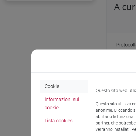
A cu
Protocol
Sedi vari
del Dipar
School fo
5495304 
Cookie
Questo sito web utili
Informazioni sui
Questo sito utilizza c
Docum
cookie
anonime. Cliccando sul
abilitano le funzionali
Lista cookies
partner, che potrebber
verranno installati. P