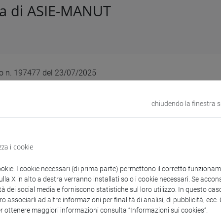
ra di ASIE-MANUT
lo n. 197477 del 23/07/2025
e - Affidamento diretto della fornitura di arredi per le esigenze de
timento di Studi Umanistici, della Venice School of Management, 
chiudendo la finestra 
r International Education e dell’Amministrazione Centrale a PRO
generata in data 09/07/2025. CIG: B7A48882A7
zza i cookie
ookie. I cookie necessari (di prima parte) permettono il corretto funzionamen
enti collegati al bando
la X in alto a destra verranno installati solo i cookie necessari. Se accons
tà dei social media e forniscono statistiche sul loro utilizzo. In questo cas
o associarli ad altre informazioni per finalità di analisi, di pubblicità, ecc
er ottenere maggiori informazioni consulta “Informazioni sui cookies”.
DD_fornitura arredi DIP e AC_Promal_pdfA.pdf