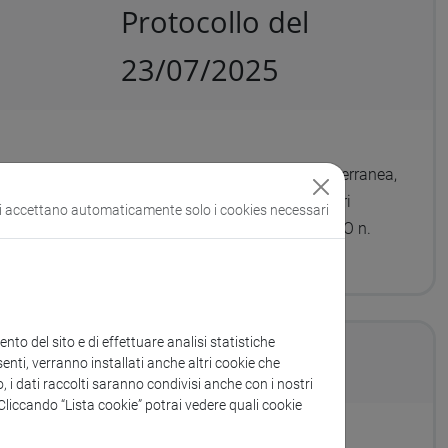
Protocollo del
23/07/2025
l Dipartimento di Studi sull'Asia e sull'Africa Mediterranea,
del Centro Linguistico di Ateneo, della Ca' Foscari
si accettano automaticamente solo i cookies necessari
MAL S.r.l. mediante Trattativa Diretta in MEPA RDO n.
to del sito e di effettuare analisi statistiche
enti, verranno installati anche altri cookie che
o, i dati raccolti saranno condivisi anche con i nostri
. Cliccando “Lista cookie” potrai vedere quali cookie