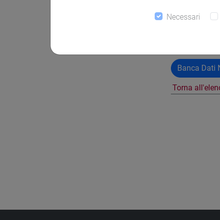
Necessari
Banca Dati N
Torna all'ele