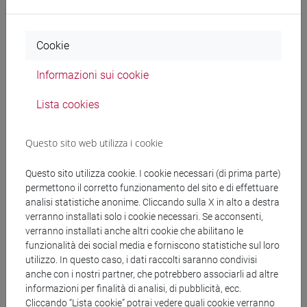
Documenti collegati al
Cookie
Informazioni sui cookie
bando
Lista cookies
DD affidamento accordo quadro mundialseri
Questo sito web utilizza i cookie
lug 25.pdf
Questo sito utilizza cookie. I cookie necessari (di prima parte)
copertina.pdf
permettono il corretto funzionamento del sito e di effettuare
analisi statistiche anonime. Cliccando sulla X in alto a destra
verranno installati solo i cookie necessari. Se acconsenti,
verranno installati anche altri cookie che abilitano le
funzionalità dei social media e forniscono statistiche sul loro
Banca Dati Nazionale dei Contratti Pubblici
utilizzo. In questo caso, i dati raccolti saranno condivisi
Torna all'elenco dei bandi
anche con i nostri partner, che potrebbero associarli ad altre
informazioni per finalità di analisi, di pubblicità, ecc.
Cliccando “Lista cookie” potrai vedere quali cookie verranno