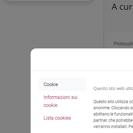
A cu
Protocol
Affidamen
ristorazi
cinesi in
CUP: H5
Cookie
Questo sito web utili
Informazioni sui
Questo sito utilizza c
Docum
cookie
anonime. Cliccando sul
abilitano le funzionali
Lista cookies
partner, che potrebber
verranno installati. P
A