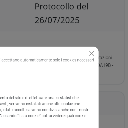
Protocollo del
26/07/2025
nsip S.p.A per la fornitura di n. 2 servizi di
nzionali al convegno “Attraverso lo specchio: Narrazioni
si accettano automaticamente solo i cookies necessari
2025, all’operatore economico Tino S.r.l (CIG: B7C7A0A19B -
to del sito e di effettuare analisi statistiche
enti, verranno installati anche altri cookie che
o, i dati raccolti saranno condivisi anche con i nostri
. Cliccando “Lista cookie” potrai vedere quali cookie