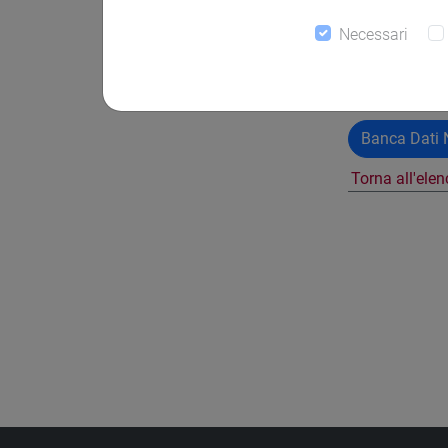
Necessari
Banca Dati N
Torna all'ele