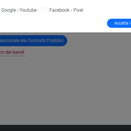
Google - Youtube
Facebook - Pixel
copertina.pdf
Accetta i
azionale dei Contratti Pubblici
nco dei bandi