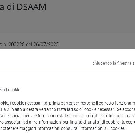
ra di DSAAM
lo n. 200228 del 26/07/2025
to diretto MEPA TD n. 5529800 su piattaforma di e-procurement Co
one – coffee break (15/09/2025) con somministrazione in loco fu
chiudendo la finestra 
 Italia tra letteratura, cinema e arte”, Venezia 15-16 settembre 
3D23006880006)
zza i cookie
ookie. I cookie necessari (di prima parte) permettono il corretto funzionamen
enti collegati al bando
la X in alto a destra verranno installati solo i cookie necessari. Se accons
tà dei social media e forniscono statistiche sul loro utilizzo. In questo cas
o associarli ad altre informazioni per finalità di analisi, di pubblicità, ecc
er ottenere maggiori informazioni consulta “Informazioni sui cookies”.
ffidamento coffee break 15 sett.pdf