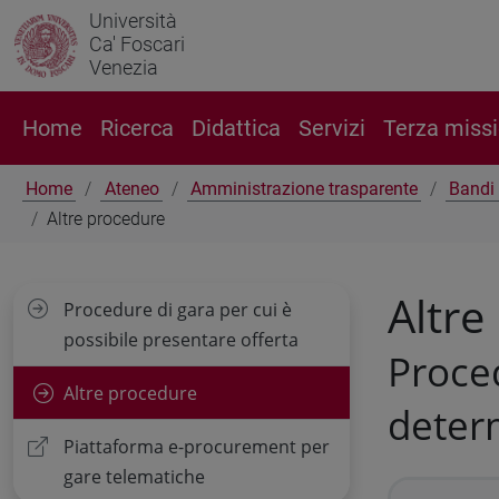
Università
Ca' Foscari
Venezia
Home
Ricerca
Didattica
Servizi
Terza miss
Home
Ateneo
Amministrazione trasparente
Bandi 
Altre procedure
Altre
Procedure di gara per cui è
possibile presentare offerta
Proced
Altre procedure
deter
Piattaforma e-procurement per
gare telematiche