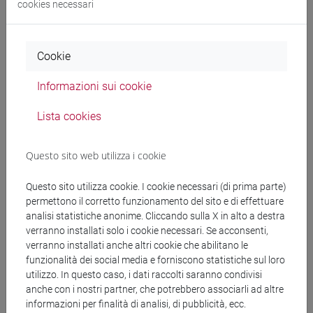
cookies necessari
Cookie
Documenti collegati al
Informazioni sui cookie
bando
Lista cookies
DDirDSU 000-2025
Questo sito web utilizza i cookie
affid._Conway_PNRR_ADIR_SPIN_PRIN2020.pdf
Questo sito utilizza cookie. I cookie necessari (di prima parte)
permettono il corretto funzionamento del sito e di effettuare
copertina.pdf
analisi statistiche anonime. Cliccando sulla X in alto a destra
verranno installati solo i cookie necessari. Se acconsenti,
verranno installati anche altri cookie che abilitano le
funzionalità dei social media e forniscono statistiche sul loro
Banca Dati Nazionale dei Contratti Pubblici
utilizzo. In questo caso, i dati raccolti saranno condivisi
anche con i nostri partner, che potrebbero associarli ad altre
Torna all'elenco dei bandi
informazioni per finalità di analisi, di pubblicità, ecc.