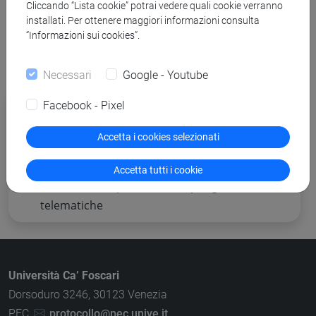
Cliccando “Lista cookie” potrai vedere quali cookie verranno
installati. Per ottenere maggiori informazioni consulta
“Informazioni sui cookies”.
Necessari
Google - Youtube
Procedure di gara per cui è possibile
Facebook - Pixel
presentare offerta
Accetta i cookies selezionati
Altre procedure
Accetta tutti i cookie
Piattaforma e-procurement per gare
telematiche
Università Ca’ Foscari
Dorsoduro 3246, 30123 Venezia
PEC
protocollo@pec.unive.it